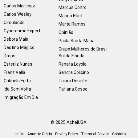
Carlos Martinez
Marcus Coltro
Carlos Wesley
Marina Elliot
Circulando
Marta Ramos
Cybercrime Expert
Opinião
Debora Maia
Paula Santa Maria
Destino Mágico
Grupo Mulheres do Brasil
Drops
Sul da Flórida
Esterliz Nunes
Renata Loyola
Franz Valla
Sandra Colicino
Gabriela Egito
Taiara Desirée
Ida Sem Volta
Tatiana Cesso
Imigração Em Dia
© 2025 AcheiUSA.
Início
Anuncie Grátis
Privacy Policy
Terms of Service
Contato