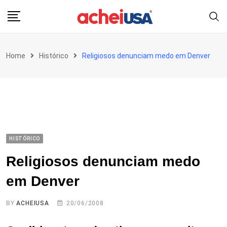
Skip
to
content
Home
Histórico
Religiosos denunciam medo em Denver
HISTÓRICO
Religiosos denunciam medo
em Denver
BY
ACHEIUSA
20/06/2008