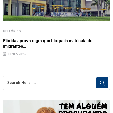
HISTÓRICO
H
Flórida aprova regra que bloqueia matrícula de
A
imigrantes...
01/07/2026