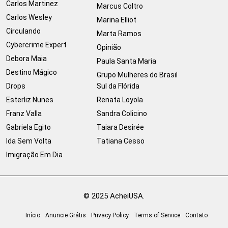
Carlos Martinez
Marcus Coltro
Carlos Wesley
Marina Elliot
Circulando
Marta Ramos
Cybercrime Expert
Opinião
Debora Maia
Paula Santa Maria
Destino Mágico
Grupo Mulheres do Brasil
Drops
Sul da Flórida
Esterliz Nunes
Renata Loyola
Franz Valla
Sandra Colicino
Gabriela Egito
Taiara Desirée
Ida Sem Volta
Tatiana Cesso
Imigração Em Dia
© 2025 AcheiUSA.
Início
Anuncie Grátis
Privacy Policy
Terms of Service
Contato