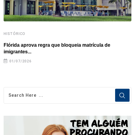
HISTÓRICO
H
Flórida aprova regra que bloqueia matrícula de
A
imigrantes...
01/07/2026