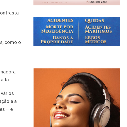
contrasta
os, como o
rnadora
zada.
 vários
ação e a
es – e