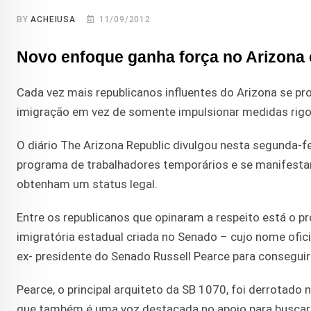
BY
ACHEIUSA
11/09/2012
Novo enfoque ganha força no Arizona 
Cada vez mais republicanos influentes do Arizona se pr
imigração em vez de somente impulsionar medidas rigo
O diário The Arizona Republic divulgou nesta segunda-f
programa de trabalhadores temporários e se manifestam 
obtenham um status legal.
Entre os republicanos que opinaram a respeito está o p
imigratória estadual criada no Senado – cujo nome ofic
ex- presidente do Senado Russell Pearce para conseguir 
Pearce, o principal arquiteto da SB 1070, foi derrotad
que também é uma voz destacada no apoio para buscar f