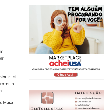
um
ar
iou a lei
rrotou o
a.
de Mesa