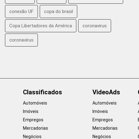
conexão UF
copa do brasil
Copa Libertadores da América
coronavirus
coronavírus
Classificados
VideoAds
Automóveis
Automóveis
Imóveis
Imóveis
Empregos
Empregos
Mercadorias
Mercadorias
Negócios
Negócios