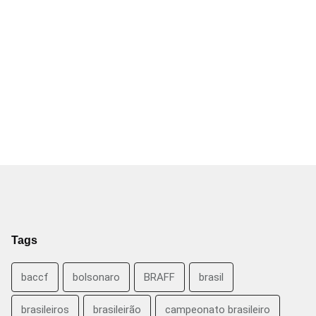
Tags
baccf
bolsonaro
BRAFF
brasil
brasileiros
brasileirão
campeonato brasileiro