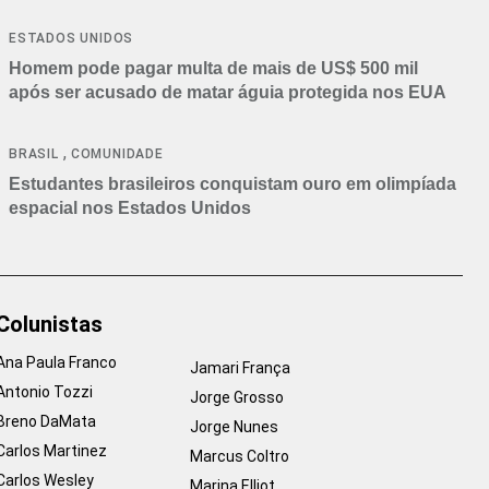
ESTADOS UNIDOS
Homem pode pagar multa de mais de US$ 500 mil
após ser acusado de matar águia protegida nos EUA
,
BRASIL
COMUNIDADE
Estudantes brasileiros conquistam ouro em olimpíada
espacial nos Estados Unidos
Colunistas
Ana Paula Franco
Jamari França
Antonio Tozzi
Jorge Grosso
Breno DaMata
Jorge Nunes
Carlos Martinez
Marcus Coltro
Carlos Wesley
Marina Elliot