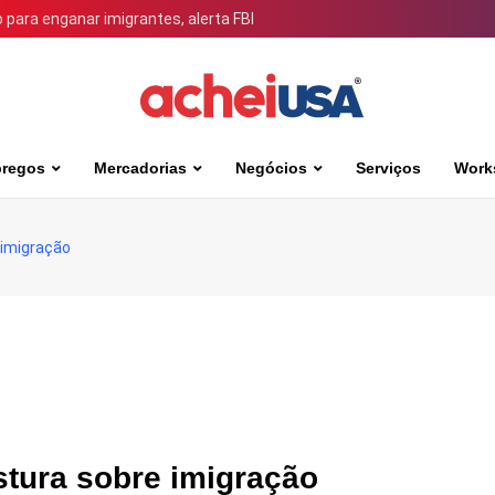
para enganar imigrantes, alerta FBI
regos
Mercadorias
Negócios
Serviços
Work
 imigração
tura sobre imigração