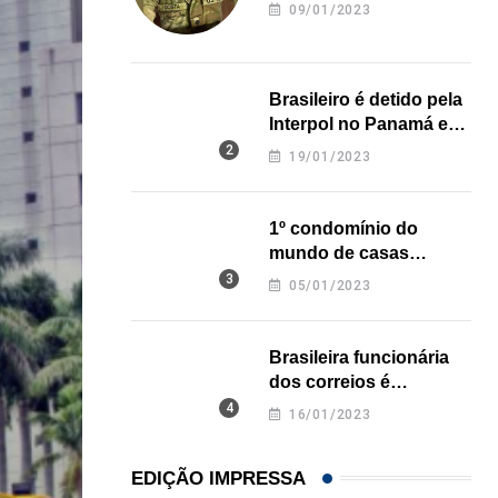
revela onde deixou o
09/01/2023
corpo
Brasileiro é detido pela
Interpol no Panamá e
pode pegar prisão
19/01/2023
perpétua nos EUA
1º condomínio do
mundo de casas
impressas em 3D é
05/01/2023
inaugurado no Texas
Brasileira funcionária
dos correios é
assassinada a facadas
16/01/2023
na Califórnia
EDIÇÃO IMPRESSA