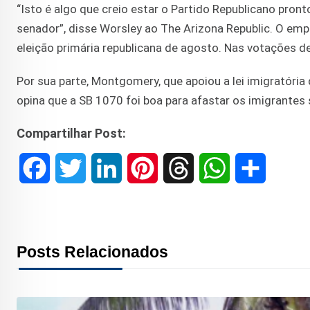
“Isto é algo que creio estar o Partido Republicano pron
senador”, disse Worsley ao The Arizona Republic. O e
eleição primária republicana de agosto. Nas votações 
Por sua parte, Montgomery, que apoiou a lei imigratóri
opina que a SB 1070 foi boa para afastar os imigrantes
Compartilhar Post:
F
T
L
P
T
W
S
a
w
i
i
h
h
h
c
i
n
n
r
a
a
Posts Relacionados
e
t
k
t
e
t
r
b
t
e
e
a
s
e