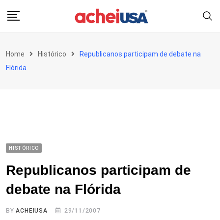
Skip
to
content
Home
Histórico
Republicanos participam de debate na
Flórida
HISTÓRICO
Republicanos participam de
debate na Flórida
BY
ACHEIUSA
29/11/2007