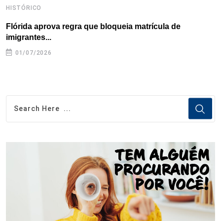
HISTÓRICO
H
Flórida aprova regra que bloqueia matrícula de
A
imigrantes...
01/07/2026