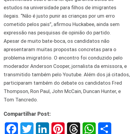
estudos na universidade para filhos de imigrantes
ilegais. “Não é justo punir as crianças por um erro
cometido pelos pais”, afirmou Huckabee, ainda sem
expressão nas pesquisas de opinião do partido.
Apesar de muito bate-boca, os candidatos não
apresentaram muitas propostas concretas para o
problema imigratório. O encontro foi conduzido pelo
moderador Anderson Cooper, jornalista da emissora, e
transmitido também pelo Youtube. Além dos já citados,
participaram também do debate os candidatos Fred
Thompson, Ron Paul, John McCain, Duncan Hunter, e
Tom Tancredo.
Compartilhar Post:
F
T
L
P
T
W
S