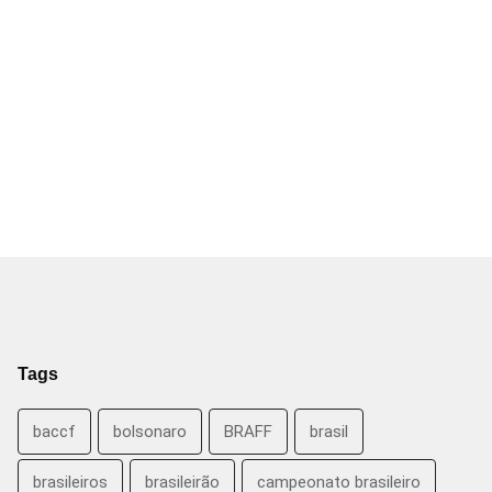
Tags
baccf
bolsonaro
BRAFF
brasil
brasileiros
brasileirão
campeonato brasileiro