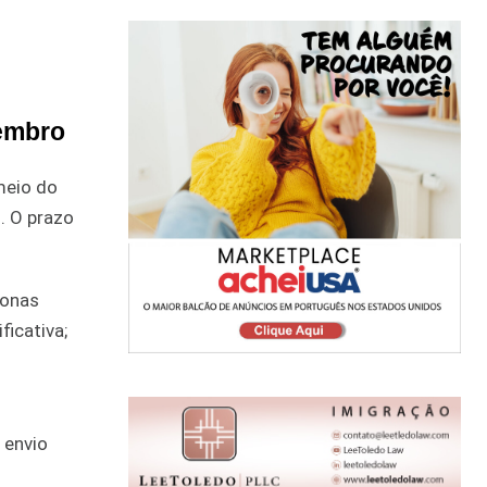
zembro
 meio do
i. O prazo
zonas
ficativa;
 envio