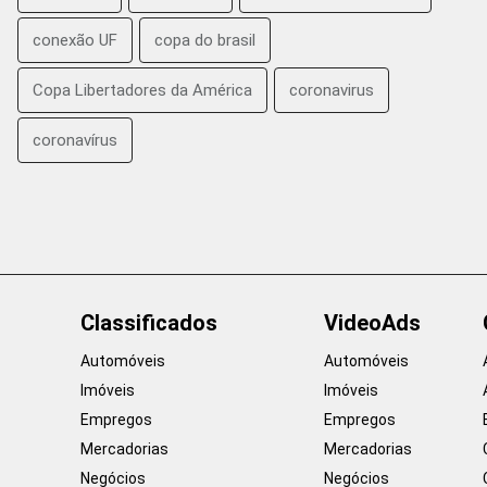
conexão UF
copa do brasil
Copa Libertadores da América
coronavirus
coronavírus
Classificados
VideoAds
Automóveis
Automóveis
Imóveis
Imóveis
Empregos
Empregos
Mercadorias
Mercadorias
Negócios
Negócios