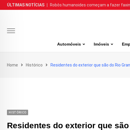
Skip
ÚLTIMAS NOTÍCIAS
|
Robôs humanoides começam a fazer faxina
to
content
Automóveis
Imóveis
Emp
Home
Histórico
Residentes do exterior que são do Rio Grand
HISTÓRICO
Residentes do exterior que são