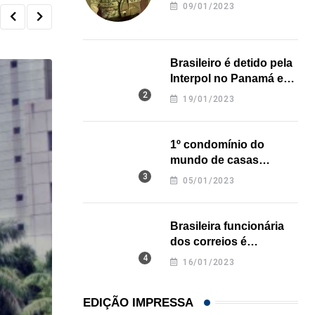
revela onde deixou o
09/01/2023
corpo
Brasileiro é detido pela
Interpol no Panamá e
pode pegar prisão
19/01/2023
perpétua nos EUA
1º condomínio do
mundo de casas
impressas em 3D é
05/01/2023
inaugurado no Texas
Brasileira funcionária
dos correios é
assassinada a facadas
16/01/2023
na Califórnia
EDIÇÃO IMPRESSA