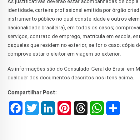
As justificativas deverão estar acompanhadas de cópia d
identidade, carteira profissional emitida por órgão cria
instrumento público no qual conste idade e outros eleme
nacionalidade brasileira), em todos os casos; comprovan
serviços, contrato de emprego, matrícula em escola, ent
daqueles que residem no exterior, se for o caso; cópia 
comprove estar o eleitor em viagem ao exterior.
As informações são do Consulado-Geral do Brasil em Mi
qualquer dos documentos descritos nos itens acima.
Compartilhar Post:
F
T
L
P
T
W
S
a
w
i
i
h
h
h
c
i
n
n
r
a
a