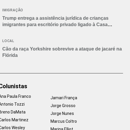
IMIGRAÇÃO
Trump entrega a assistência jurídica de crianças
imigrantes para escritório privado ligado à Casa
Branca
LOCAL
Cão da raça Yorkshire sobrevive a ataque de jacaré na
Flórida
Colunistas
Ana Paula Franco
Jamari França
Antonio Tozzi
Jorge Grosso
Breno DaMata
Jorge Nunes
Carlos Martinez
Marcus Coltro
Carlos Wesley
Marina Elliot