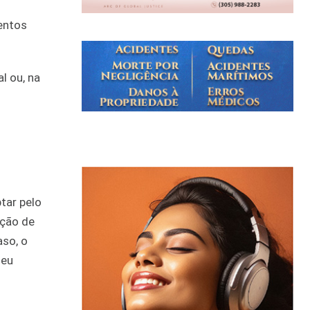
entos
l ou, na
-
tar pelo
ação de
aso, o
seu