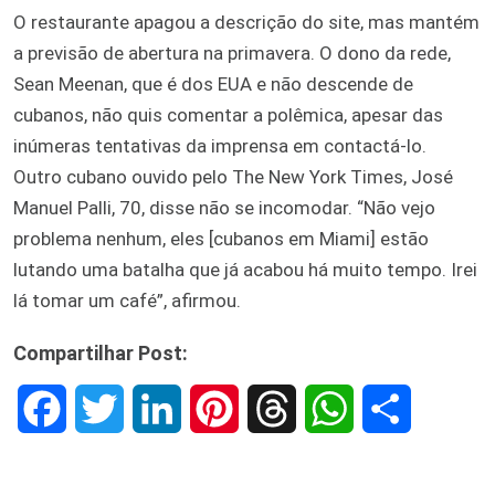
O restaurante apagou a descrição do site, mas mantém
a previsão de abertura na primavera. O dono da rede,
Sean Meenan, que é dos EUA e não descende de
cubanos, não quis comentar a polêmica, apesar das
inúmeras tentativas da imprensa em contactá-lo.
Outro cubano ouvido pelo The New York Times, José
Manuel Palli, 70, disse não se incomodar. “Não vejo
problema nenhum, eles [cubanos em Miami] estão
lutando uma batalha que já acabou há muito tempo. Irei
lá tomar um café”, afirmou.
Compartilhar Post:
F
T
L
P
T
W
S
a
w
i
i
h
h
h