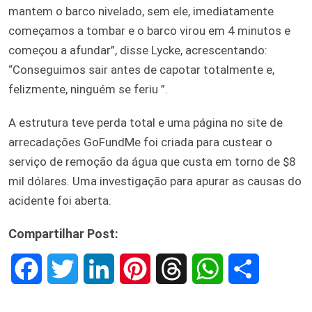
mantem o barco nivelado, sem ele, imediatamente
começamos a tombar e o barco virou em 4 minutos e
começou a afundar”, disse Lycke, acrescentando:
“Conseguimos sair antes de capotar totalmente e,
felizmente, ninguém se feriu ”.
A estrutura teve perda total e uma página no site de
arrecadações GoFundMe foi criada para custear o
serviço de remoção da água que custa em torno de $8
mil dólares. Uma investigação para apurar as causas do
acidente foi aberta.
Compartilhar Post:
F
T
L
P
T
W
S
a
w
i
i
h
h
h