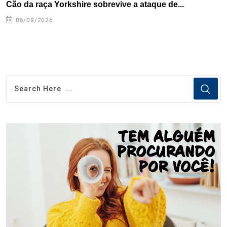
Cão da raça Yorkshire sobrevive a ataque de...
R
p
06/08/2026