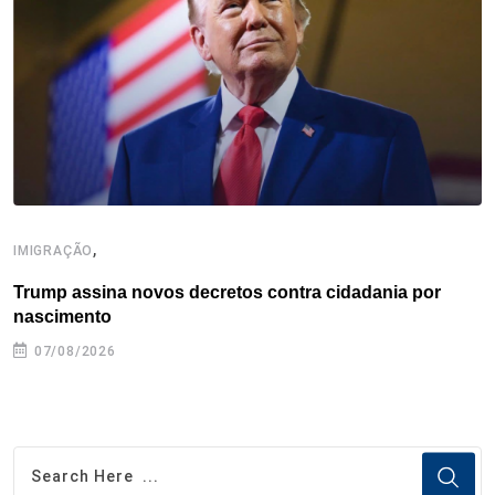
o
r
I
e
s
p
k
n
s
p
t
,
IMIGRAÇÃO
E
Trump assina novos decretos contra cidadania por
G
nascimento
07/08/2026