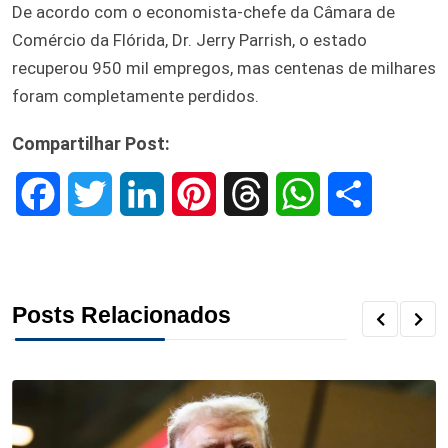
De acordo com o economista-chefe da Câmara de
Comércio da Flórida, Dr. Jerry Parrish, o estado
recuperou 950 mil empregos, mas centenas de milhares
foram completamente perdidos.
Compartilhar Post:
F
T
L
P
T
W
S
a
w
i
i
h
h
h
c
i
n
n
r
a
a
Posts Relacionados
e
t
k
t
e
t
r
b
t
e
e
a
s
e
o
e
d
r
d
A