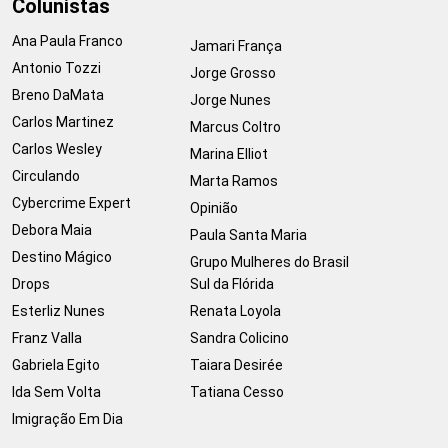
Colunistas
Ana Paula Franco
Jamari França
Antonio Tozzi
Jorge Grosso
Breno DaMata
Jorge Nunes
Carlos Martinez
Marcus Coltro
Carlos Wesley
Marina Elliot
Circulando
Marta Ramos
Cybercrime Expert
Opinião
Debora Maia
Paula Santa Maria
Destino Mágico
Grupo Mulheres do Brasil
Drops
Sul da Flórida
Esterliz Nunes
Renata Loyola
Franz Valla
Sandra Colicino
Gabriela Egito
Taiara Desirée
Ida Sem Volta
Tatiana Cesso
Imigração Em Dia