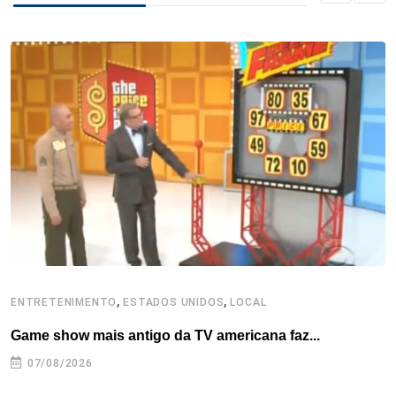
b
t
e
e
a
s
e
o
e
d
r
d
A
o
r
I
e
s
p
k
n
s
p
t
,
,
ENTRETENIMENTO
ESTADOS UNIDOS
LOCAL
E
Game show mais antigo da TV americana faz...
D
07/08/2026