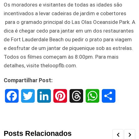
Os moradores e visitantes de todas as idades são
incentivados a levar cadeiras de jardim e cobertores
para o gramado principal do Las Olas Oceanside Park. A
dica é chegar cedo para jantar em um dos restaurantes
de Fort Lauderdale Beach ou pedir o prato para viagem
e desfrutar de um jantar de piquenique sob as estrelas.
Todos os filmes começam às 8:00pm. Para mais
detalhes, visite theloopflb.com.
Compartilhar Post:
F
T
L
P
T
W
S
a
w
i
i
h
h
h
c
i
n
n
r
a
a
Posts Relacionados
e
t
k
t
e
t
r