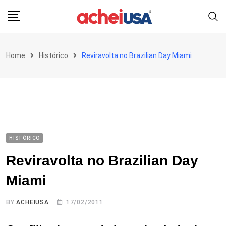
Skip
to
content
Home
Histórico
Reviravolta no Brazilian Day Miami
HISTÓRICO
Reviravolta no Brazilian Day
Miami
BY
ACHEIUSA
17/02/2011