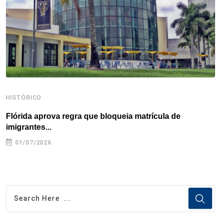
k
n
s
p
t
HISTÓRICO
H
Flórida aprova regra que bloqueia matrícula de
A
imigrantes...
01/07/2026