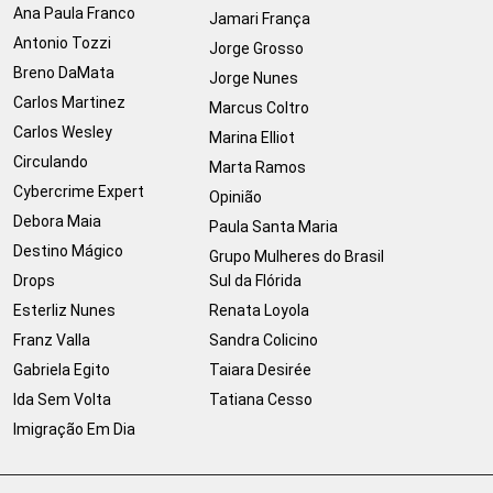
Ana Paula Franco
Jamari França
Antonio Tozzi
Jorge Grosso
Breno DaMata
Jorge Nunes
Carlos Martinez
Marcus Coltro
Carlos Wesley
Marina Elliot
Circulando
Marta Ramos
Cybercrime Expert
Opinião
Debora Maia
Paula Santa Maria
Destino Mágico
Grupo Mulheres do Brasil
Drops
Sul da Flórida
Esterliz Nunes
Renata Loyola
Franz Valla
Sandra Colicino
Gabriela Egito
Taiara Desirée
Ida Sem Volta
Tatiana Cesso
Imigração Em Dia