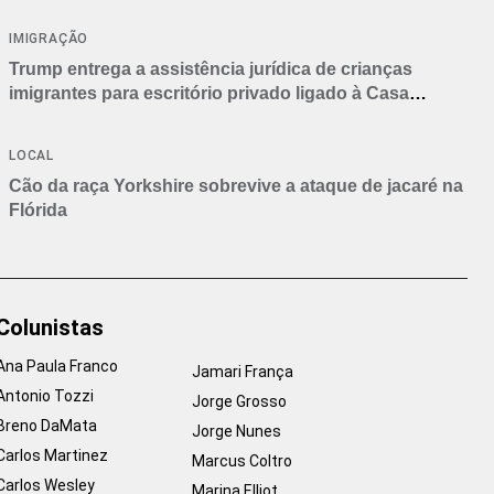
IMIGRAÇÃO
Trump entrega a assistência jurídica de crianças
imigrantes para escritório privado ligado à Casa
Branca
LOCAL
Cão da raça Yorkshire sobrevive a ataque de jacaré na
Flórida
Colunistas
Ana Paula Franco
Jamari França
Antonio Tozzi
Jorge Grosso
Breno DaMata
Jorge Nunes
Carlos Martinez
Marcus Coltro
Carlos Wesley
Marina Elliot