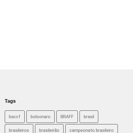
Tags
baccf
bolsonaro
BRAFF
brasil
brasileiros
brasileirão
campeonato brasileiro