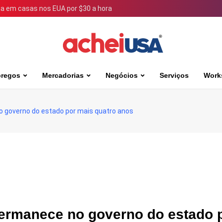
 em casas nos EUA por $30 a hora
regos
Mercadorias
Negócios
Serviços
Work
no governo do estado por mais quatro anos
 permanece no governo do estado 