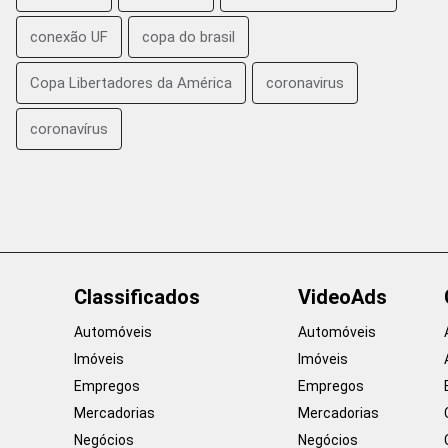
conexão UF
copa do brasil
Copa Libertadores da América
coronavirus
coronavírus
Classificados
VideoAds
Automóveis
Automóveis
Imóveis
Imóveis
Empregos
Empregos
Mercadorias
Mercadorias
Negócios
Negócios