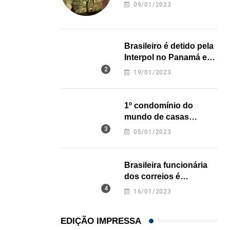
revela onde deixou o
09/01/2023
Açaí é reconhecido oficialmente como fruto brasi
corpo
21/01/2026
Brasileiro é detido pela
Interpol no Panamá e
pode pegar prisão
19/01/2023
perpétua nos EUA
1º condomínio do
mundo de casas
impressas em 3D é
05/01/2023
inaugurado no Texas
Brasileira funcionária
dos correios é
assassinada a facadas
16/01/2023
na Califórnia
EDIÇÃO IMPRESSA