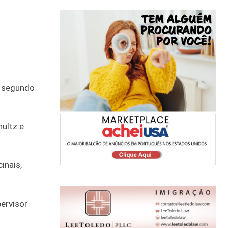
m segundo
ultz e
inais,
ervisor