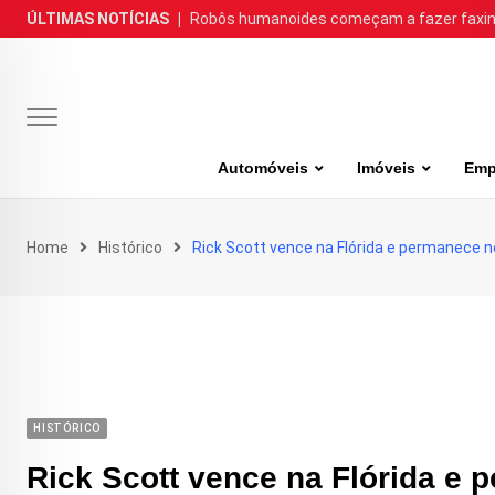
Skip
ÚLTIMAS NOTÍCIAS
|
Robôs humanoides começam a fazer faxina
to
content
Automóveis
Imóveis
Emp
Home
Histórico
Rick Scott vence na Flórida e permanece 
HISTÓRICO
Rick Scott vence na Flórida e