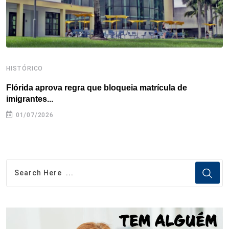
t
HISTÓRICO
H
Flórida aprova regra que bloqueia matrícula de
A
imigrantes...
01/07/2026