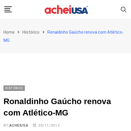
Skip
to
content
Home
Histórico
Ronaldinho Gaúcho renova com Atlético-
MG
HISTÓRICO
Ronaldinho Gaúcho renova
com Atlético-MG
BY
ACHEIUSA
30/11/2012