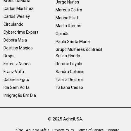
Breno DaMata
Jorge Nunes
Carlos Martinez
Marcus Coltro
Carlos Wesley
Marina Elliot
Circulando
Marta Ramos
Cybercrime Expert
Opinião
Debora Maia
Paula Santa Maria
Destino Mágico
Grupo Mulheres do Brasil
Drops
Sul da Flórida
Esterliz Nunes
Renata Loyola
Franz Valla
Sandra Colicino
Gabriela Egito
Taiara Desirée
Ida Sem Volta
Tatiana Cesso
Imigração Em Dia
© 2025 AcheiUSA.
Início
Anuncie Grátis
Privacy Policy
Terms of Service
Contato