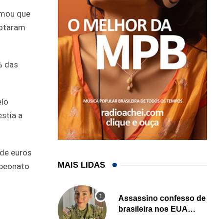
ormou que
votaram
% das
elo
estia a
 de euros
MAIS LIDAS
mpeonato
Assassino confesso de
brasileira nos EUA