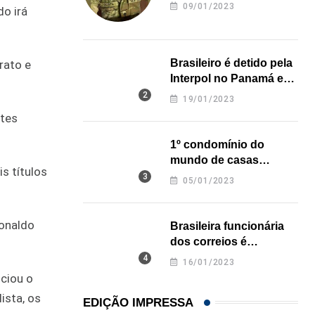
revela onde deixou o
09/01/2023
do irá
corpo
Brasileiro é detido pela
rato e
Interpol no Panamá e
pode pegar prisão
19/01/2023
perpétua nos EUA
ntes
1º condomínio do
mundo de casas
s títulos
impressas em 3D é
05/01/2023
inaugurado no Texas
Ronaldo
Brasileira funcionária
dos correios é
assassinada a facadas
16/01/2023
na Califórnia
ciou o
ista, os
EDIÇÃO IMPRESSA