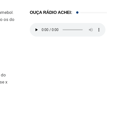
nmebol.
OUÇA RÁDIO ACHEI:
to os do
 do
se x