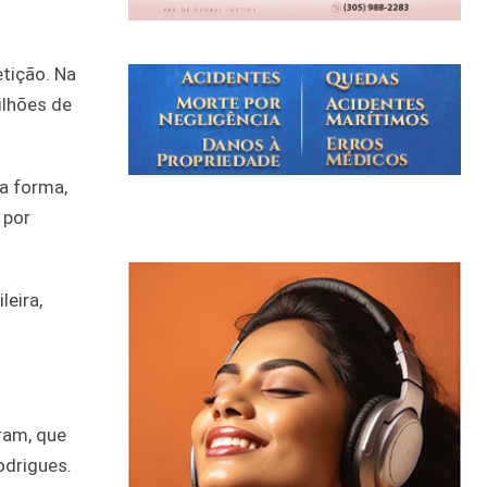
etição. Na
ilhões de
a forma,
 por
leira,
ram, que
odrigues.