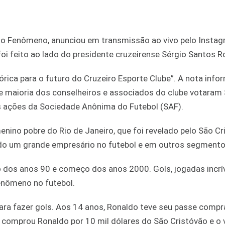
o Fenômeno, anunciou em transmissão ao vivo pelo Instag
oi feito ao lado do presidente cruzeirense Sérgio Santos R
órica para o futuro do Cruzeiro Esporte Clube”. A nota info
nde maioria dos conselheiros e associados do clube votaram
 ações da Sociedade Anônima do Futebol (SAF).
enino pobre do Rio de Janeiro, que foi revelado pelo São Cr
do um grande empresário no futebol e em outros segmento
ro dos anos 90 e começo dos anos 2000. Gols, jogadas incrí
enômeno no futebol.
ara fazer gols. Aos 14 anos, Ronaldo teve seu passe compr
ra comprou Ronaldo por 10 mil dólares do São Cristóvão e o