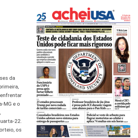
ases da
rimeira,
 enfrentar
ca-MG e o
,
quarta-22.
orteio, os