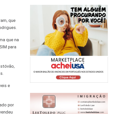
ram, que
odrigues.
rma que na
 SIM para
istóvão,
s.
veis e
ado por
 vendeu