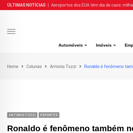
Skip
ÚLTIMAS NOTÍCIAS
|
Aeroportos dos EUA têm dia de caos: milh
to
content
Automóveis
Imóveis
Emp
Home
Colunas
Antonio Tozzi
Ronaldo é fenômeno tam
ANTONIO TOZZI
ESPORTES
Ronaldo é fenômeno também n