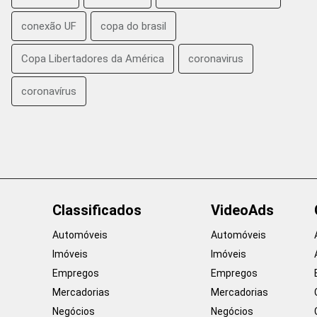
conexão UF
copa do brasil
Copa Libertadores da América
coronavirus
coronavírus
Classificados
VideoAds
Automóveis
Automóveis
Imóveis
Imóveis
Empregos
Empregos
Mercadorias
Mercadorias
Negócios
Negócios