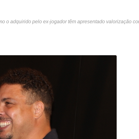
mo o adquirido pelo ex-jogador têm apresentado valorização co