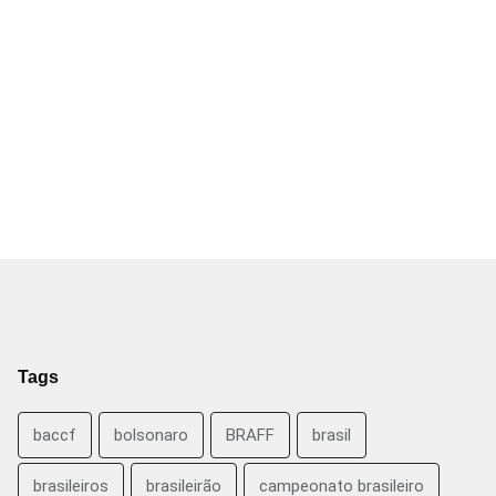
Tags
baccf
bolsonaro
BRAFF
brasil
brasileiros
brasileirão
campeonato brasileiro