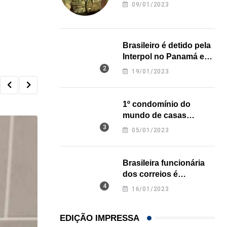
revela onde deixou o
09/01/2023
corpo
Brasileiro é detido pela
Interpol no Panamá e
pode pegar prisão
19/01/2023
perpétua nos EUA
1º condomínio do
mundo de casas
impressas em 3D é
05/01/2023
inaugurado no Texas
Brasileira funcionária
dos correios é
assassinada a facadas
16/01/2023
na Califórnia
EDIÇÃO IMPRESSA