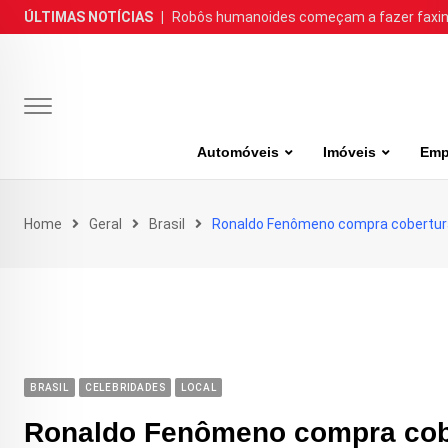
Skip
ÚLTIMAS NOTÍCIAS
|
Robôs humanoides começam a fazer faxina
to
content
Automóveis
Imóveis
Emp
Home
Geral
Brasil
Ronaldo Fenômeno compra cobertura 
BRASIL
CELEBRIDADES
LOCAL
Ronaldo Fenômeno compra cobe