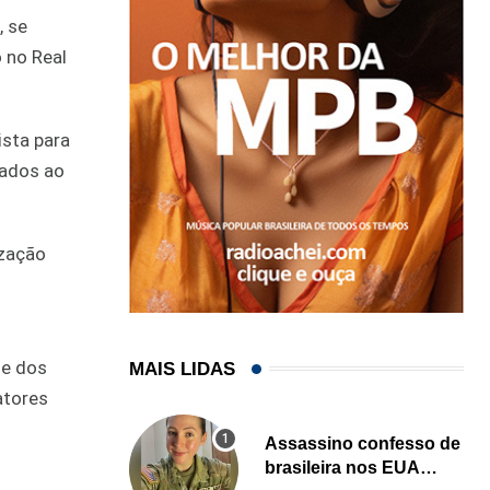
, se
o no Real
ista para
tados ao
ização
 e dos
MAIS LIDAS
atores
Assassino confesso de
brasileira nos EUA