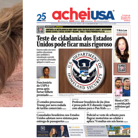
,
BRASIL
COMUNIDADE
Estudantes brasileiros conquistam ouro em olimpí