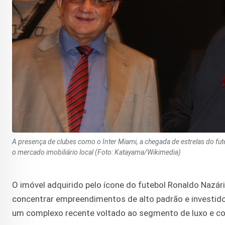
A presença de clubes como o Inter Miami, a chegada de estrelas do fu
o mercado imobiliário local (Foto: Katayama/Wikimedia)
O imóvel adquirido pelo ícone do futebol Ronaldo Nazári
concentrar empreendimentos de alto padrão e investido
um complexo recente voltado ao segmento de luxo e com 