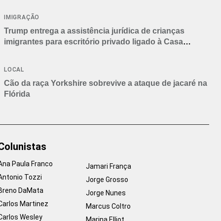
IMIGRAÇÃO
Trump entrega a assistência jurídica de crianças
imigrantes para escritório privado ligado à Casa
Branca
LOCAL
Cão da raça Yorkshire sobrevive a ataque de jacaré na
Flórida
Colunistas
Ana Paula Franco
Jamari França
Antonio Tozzi
Jorge Grosso
Breno DaMata
Jorge Nunes
Carlos Martinez
Marcus Coltro
Carlos Wesley
Marina Elliot