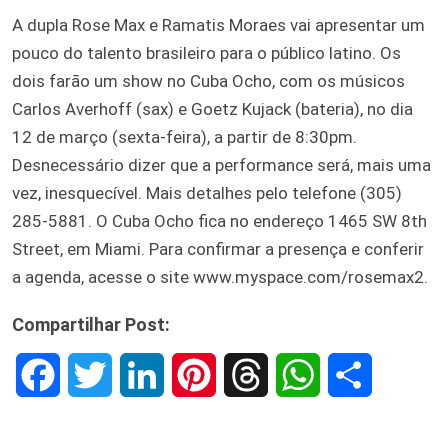
A dupla Rose Max e Ramatis Moraes vai apresentar um
pouco do talento brasileiro para o público latino. Os
dois farão um show no Cuba Ocho, com os músicos
Carlos Averhoff (sax) e Goetz Kujack (bateria), no dia
12 de março (sexta-feira), a partir de 8:30pm.
Desnecessário dizer que a performance será, mais uma
vez, inesquecível. Mais detalhes pelo telefone (305)
285-5881. O Cuba Ocho fica no endereço 1465 SW 8th
Street, em Miami. Para confirmar a presença e conferir
a agenda, acesse o site www.myspace.com/rosemax2.
Compartilhar Post:
F
T
L
P
T
W
S
a
w
i
i
h
h
h