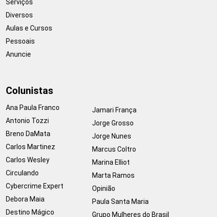
Serviços
Diversos
Aulas e Cursos
Pessoais
Anuncie
Colunistas
Ana Paula Franco
Jamari França
Antonio Tozzi
Jorge Grosso
Breno DaMata
Jorge Nunes
Carlos Martinez
Marcus Coltro
Carlos Wesley
Marina Elliot
Circulando
Marta Ramos
Cybercrime Expert
Opinião
Debora Maia
Paula Santa Maria
Destino Mágico
Grupo Mulheres do Brasil