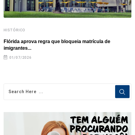
HISTÓRICO
H
Flórida aprova regra que bloqueia matrícula de
A
imigrantes...
01/07/2026