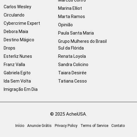
Carlos Wesley
Marina Elliot
Circulando
Marta Ramos
Cybercrime Expert
Opinião
Debora Maia
Paula Santa Maria
Destino Mágico
Grupo Mulheres do Brasil
Drops
Sul da Flórida
Esterliz Nunes
Renata Loyola
Franz Valla
Sandra Colicino
Gabriela Egito
Taiara Desirée
Ida Sem Volta
Tatiana Cesso
Imigração Em Dia
© 2025 AcheiUSA.
Início
Anuncie Grátis
Privacy Policy
Terms of Service
Contato