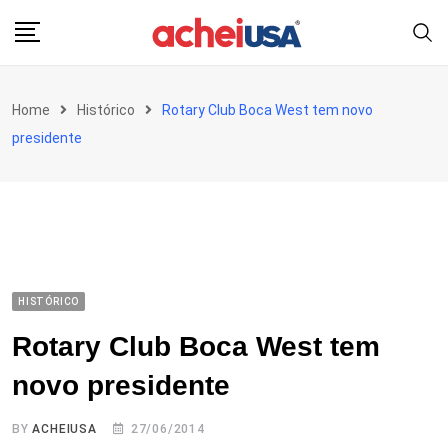
Skip
to
content
Home
Histórico
Rotary Club Boca West tem novo
presidente
HISTÓRICO
Rotary Club Boca West tem
novo presidente
BY
ACHEIUSA
27/06/2014