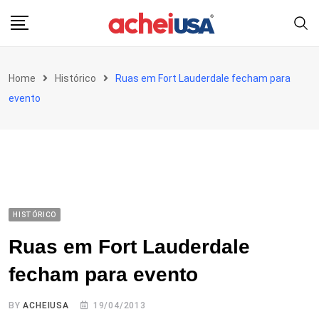
Skip
to
content
Home
Histórico
Ruas em Fort Lauderdale fecham para
evento
HISTÓRICO
Ruas em Fort Lauderdale
fecham para evento
BY
ACHEIUSA
19/04/2013