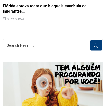
Flórida aprova regra que bloqueia matrícula de
A
imigrantes...
01/07/2026