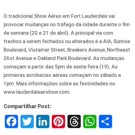
O tradicional Show Aéreo em Fort Lauderdale vai
provocar mudanças no tráfego da cidade durante o fim
de semana (20 e 21 de abril). A principal via com
trechos a serem fechados ou alterados é a AIA, Sunrise
Boulevard, Vistamar Street, Breakers Avenue, Northeast
26st Avenue e Oakland Park Boulevard. As mudanças
começam a partir das 5pm de sexta-feira (19). As
primeiras acrobacias aéreas começam no sábado a
1pm. Mais informações sobre as festividades no
www.lauderdaleairshow.com.
Compartilhar Post:
F
T
L
P
T
W
S
a
w
i
i
h
h
h