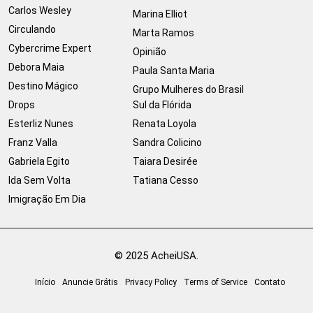
Carlos Wesley
Marina Elliot
Circulando
Marta Ramos
Cybercrime Expert
Opinião
Debora Maia
Paula Santa Maria
Destino Mágico
Grupo Mulheres do Brasil
Drops
Sul da Flórida
Esterliz Nunes
Renata Loyola
Franz Valla
Sandra Colicino
Gabriela Egito
Taiara Desirée
Ida Sem Volta
Tatiana Cesso
Imigração Em Dia
© 2025 AcheiUSA.
Início
Anuncie Grátis
Privacy Policy
Terms of Service
Contato