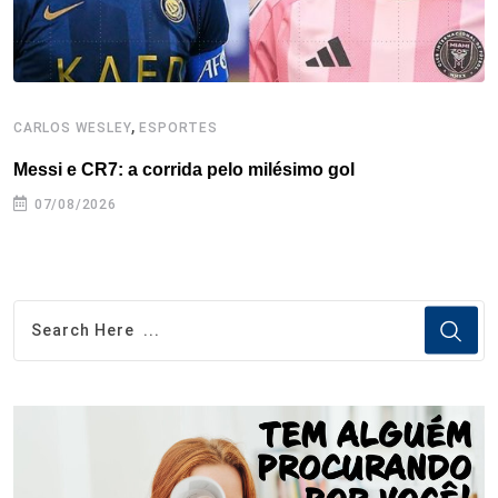
,
CARLOS WESLEY
ESPORTES
C
Messi e CR7: a corrida pelo milésimo gol
C
07/08/2026