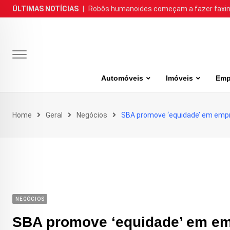
Skip
ÚLTIMAS NOTÍCIAS
|
Robôs humanoides começam a fazer faxina
to
content
Automóveis
Imóveis
Emp
Home
Geral
Negócios
SBA promove ‘equidade’ em emp
NEGÓCIOS
SBA promove ‘equidade’ em e