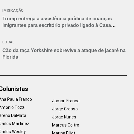
IMIGRAÇÃO
Trump entrega a assistência jurídica de crianças
imigrantes para escritório privado ligado à Casa
Branca
LOCAL
Cão da raça Yorkshire sobrevive a ataque de jacaré na
Flórida
Colunistas
Ana Paula Franco
Jamari França
Antonio Tozzi
Jorge Grosso
Breno DaMata
Jorge Nunes
Carlos Martinez
Marcus Coltro
Carlos Wesley
Marina Elliot