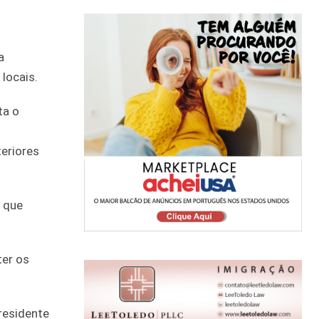
a
 locais.
ta o
teriores
 que
ter os
residente