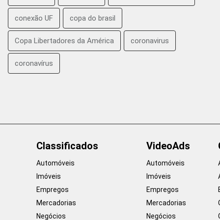
conexão UF
copa do brasil
Copa Libertadores da América
coronavirus
coronavírus
Classificados
VideoAds
Automóveis
Automóveis
Imóveis
Imóveis
Empregos
Empregos
Mercadorias
Mercadorias
Negócios
Negócios