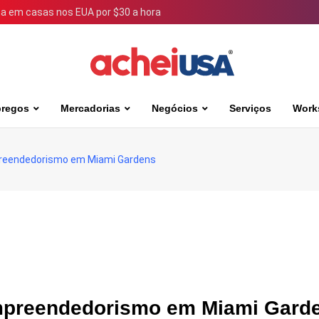
 em casas nos EUA por $30 a hora
regos
Mercadorias
Negócios
Serviços
Work
reendedorismo em Miami Gardens
mpreendedorismo em Miami Gard