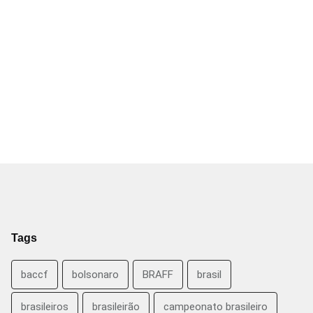
Tags
baccf
bolsonaro
BRAFF
brasil
brasileiros
brasileirão
campeonato brasileiro