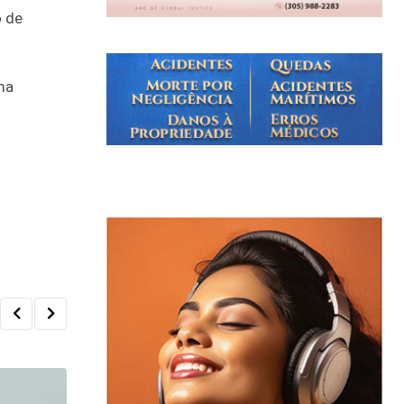
o de
ma