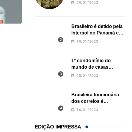
revela onde deixou o
09/01/2023
corpo
Brasileiro é detido pela
Interpol no Panamá e
NEGÓCIOS
pode pegar prisão
19/01/2023
perpétua nos EUA
De São Paulo para os Estados Unidos: como...
31/07/2026
1º condomínio do
mundo de casas
impressas em 3D é
05/01/2023
inaugurado no Texas
Brasileira funcionária
dos correios é
assassinada a facadas
16/01/2023
na Califórnia
EDIÇÃO IMPRESSA