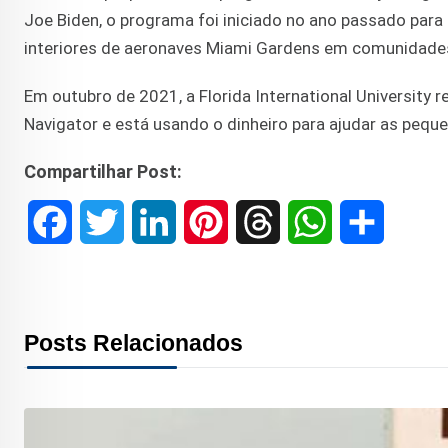
Joe Biden, o programa foi iniciado no ano passado pa
interiores de aeronaves Miami Gardens em comunidade
Em outubro de 2021, a Florida International Universit
Navigator e está usando o dinheiro para ajudar as peq
Compartilhar Post:
F
T
L
P
T
W
S
a
w
i
i
h
h
h
c
i
n
n
r
a
a
Posts Relacionados
e
t
k
t
e
t
r
b
t
e
e
a
s
e
o
e
d
r
d
A