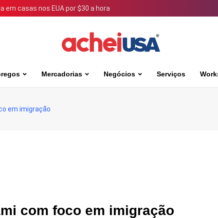
 em casas nos EUA por $30 a hora
regos
Mercadorias
Negócios
Serviços
Work
co em imigração
ami com foco em imigração