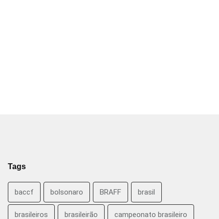
Tags
baccf
bolsonaro
BRAFF
brasil
brasileiros
brasileirão
campeonato brasileiro