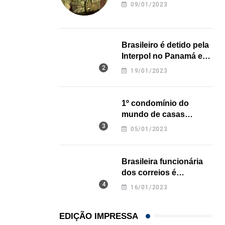
revela onde deixou o
09/01/2023
HISTÓRICO
corpo
Açaí é reconhecido oficialmente como fruto brasi
21/01/2026
Brasileiro é detido pela
Interpol no Panamá e
pode pegar prisão
19/01/2023
perpétua nos EUA
1º condomínio do
mundo de casas
impressas em 3D é
05/01/2023
inaugurado no Texas
Brasileira funcionária
dos correios é
assassinada a facadas
16/01/2023
na Califórnia
EDIÇÃO IMPRESSA