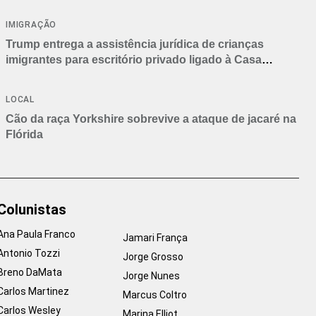
IMIGRAÇÃO
Trump entrega a assistência jurídica de crianças
imigrantes para escritório privado ligado à Casa
Branca
LOCAL
Cão da raça Yorkshire sobrevive a ataque de jacaré na
Flórida
Colunistas
Ana Paula Franco
Jamari França
Antonio Tozzi
Jorge Grosso
Breno DaMata
Jorge Nunes
Carlos Martinez
Marcus Coltro
Carlos Wesley
Marina Elliot