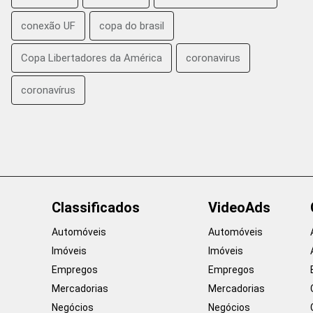
conexão UF
copa do brasil
Copa Libertadores da América
coronavirus
coronavírus
Classificados
VideoAds
Automóveis
Automóveis
Imóveis
Imóveis
Empregos
Empregos
Mercadorias
Mercadorias
Negócios
Negócios