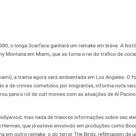
80, o longa Scarface ganhará um remake em breve. A histó
ony Montana em Miami, que se torna o rei do tráfico de coc
Miami), a trama agora será ambientada em Los Angeles. O f
ção e de crimes cometidos por imigrantes, informa nota vei
ntrou para o rol de cult movies com as atuações de Al Pacino
ollywood, mas nada de maiores informações sobre seu ele
an Herman, que já esteve envolvido em produções como Boo
alha em outro remake: o do terror The Birds, refilmagem de 