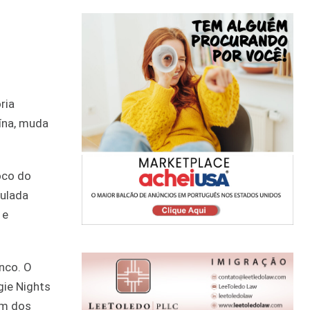
ria
aína, muda
oco do
culada
 e
nco. O
gie Nights
um dos