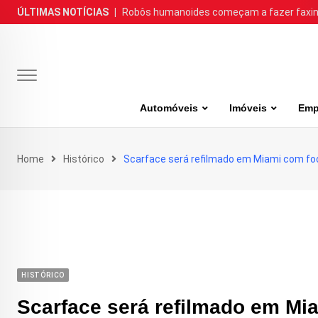
Skip
ÚLTIMAS NOTÍCIAS
|
Robôs humanoides começam a fazer faxina
to
content
Automóveis
Imóveis
Emp
Home
Histórico
Scarface será refilmado em Miami com fo
HISTÓRICO
Scarface será refilmado em Mi