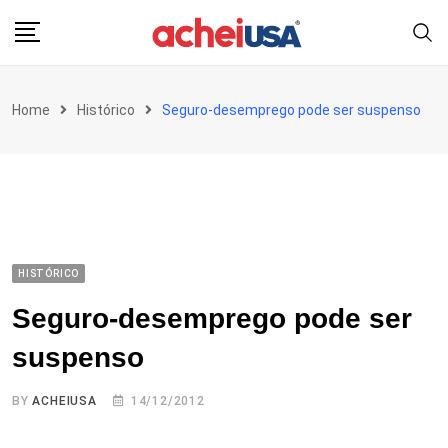
Skip
to
content
Home
Histórico
Seguro-desemprego pode ser suspenso
HISTÓRICO
Seguro-desemprego pode ser
suspenso
BY
ACHEIUSA
14/12/2012