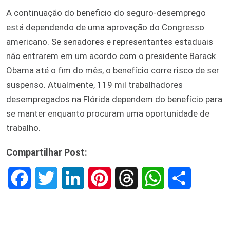
A continuação do beneficio do seguro-desemprego
está dependendo de uma aprovação do Congresso
americano. Se senadores e representantes estaduais
não entrarem em um acordo com o presidente Barack
Obama até o fim do mês, o benefício corre risco de ser
suspenso. Atualmente, 119 mil trabalhadores
desempregados na Flórida dependem do benefício para
se manter enquanto procuram uma oportunidade de
trabalho.
Compartilhar Post:
F
T
L
P
T
W
S
a
w
i
i
h
h
h
c
i
n
n
r
a
a