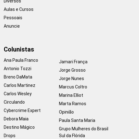
Diversos
Aulas e Cursos
Pessoais
Anuncie
Colunistas
Ana Paula Franco
Jamari França
Antonio Tozzi
Jorge Grosso
Breno DaMata
Jorge Nunes
Carlos Martinez
Marcus Coltro
Carlos Wesley
Marina Elliot
Circulando
Marta Ramos
Cybercrime Expert
Opinião
Debora Maia
Paula Santa Maria
Destino Mágico
Grupo Mulheres do Brasil
Drops
Sul da Flórida