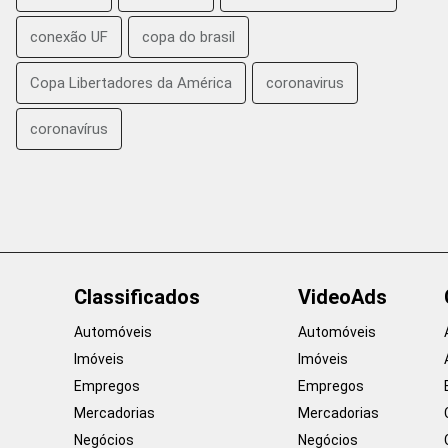
conexão UF
copa do brasil
Copa Libertadores da América
coronavirus
coronavírus
Classificados
VideoAds
Automóveis
Automóveis
Imóveis
Imóveis
Empregos
Empregos
Mercadorias
Mercadorias
Negócios
Negócios