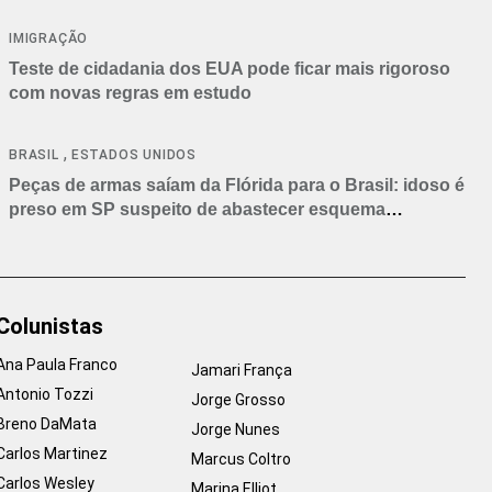
IMIGRAÇÃO
Teste de cidadania dos EUA pode ficar mais rigoroso
com novas regras em estudo
,
BRASIL
ESTADOS UNIDOS
Peças de armas saíam da Flórida para o Brasil: idoso é
preso em SP suspeito de abastecer esquema
criminoso
Colunistas
Ana Paula Franco
Jamari França
Antonio Tozzi
Jorge Grosso
Breno DaMata
Jorge Nunes
Carlos Martinez
Marcus Coltro
Carlos Wesley
Marina Elliot