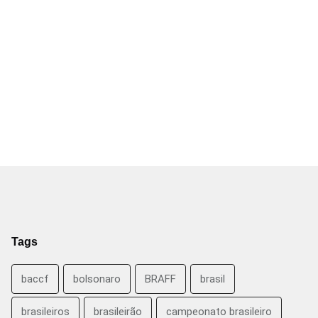
Tags
baccf
bolsonaro
BRAFF
brasil
brasileiros
brasileirão
campeonato brasileiro