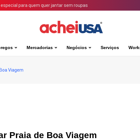
 especial para quem quer jantar sem roupas
regos
Mercadorias
Negócios
Serviços
Work
 Boa Viagem
ar Praia de Boa Viagem