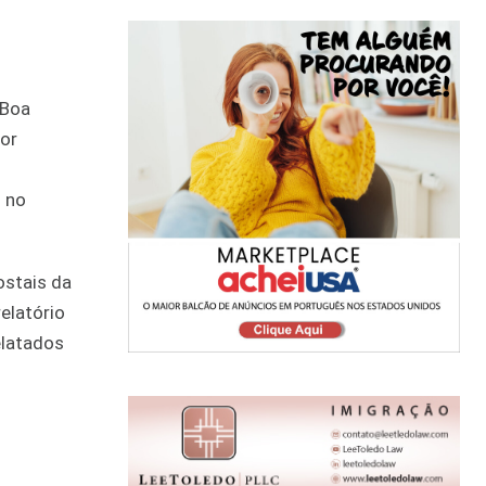
 Boa
por
 no
ostais da
elatório
elatados