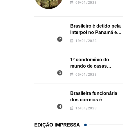
revela onde deixou o
09/01/2023
corpo
Brasileiro é detido pela
Interpol no Panamá e
pode pegar prisão
19/01/2023
perpétua nos EUA
1º condomínio do
mundo de casas
impressas em 3D é
05/01/2023
inaugurado no Texas
Brasileira funcionária
dos correios é
assassinada a facadas
16/01/2023
na Califórnia
EDIÇÃO IMPRESSA