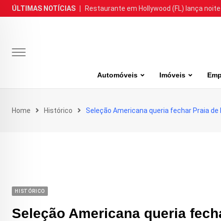
Skip
ÚLTIMAS NOTÍCIAS
|
Restaurante em Hollywood (FL) lança noite
to
content
Automóveis
Imóveis
Emp
Home
Histórico
Seleção Americana queria fechar Praia de
HISTÓRICO
Seleção Americana queria fech