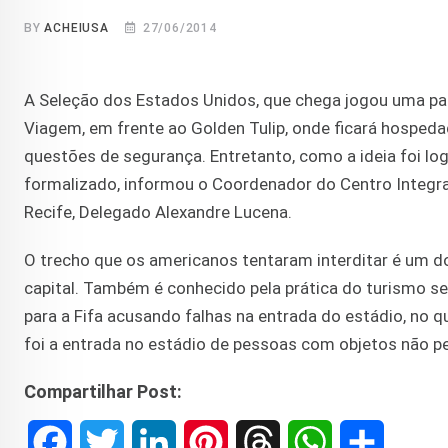
BY
ACHEIUSA
27/06/2014
A Seleção dos Estados Unidos, que chega jogou uma parti
Viagem, em frente ao Golden Tulip, onde ficará hospedada
questões de segurança. Entretanto, como a ideia foi lo
formalizado, informou o Coordenador do Centro Integr
Recife, Delegado Alexandre Lucena.
O trecho que os americanos tentaram interditar é um do
capital. Também é conhecido pela prática do turismo se
para a Fifa acusando falhas na entrada do estádio, no q
foi a entrada no estádio de pessoas com objetos não pe
Compartilhar Post:
F
T
L
P
T
W
S