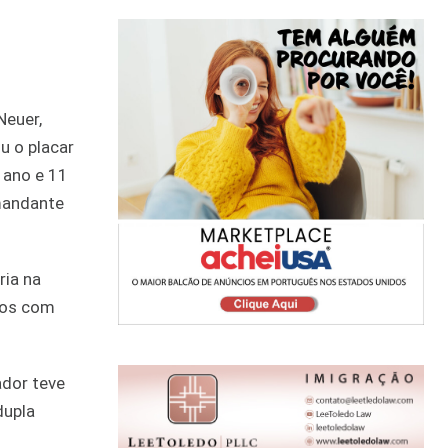
Neuer,
iu o placar
 ano e 11
mandante
ria na
tos com
ador teve
dupla