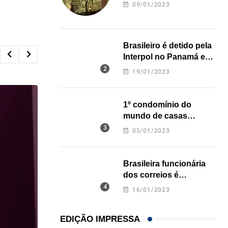
revela onde deixou o
09/01/2023
corpo
Brasileiro é detido pela
Interpol no Panamá e
pode pegar prisão
19/01/2023
perpétua nos EUA
1º condomínio do
mundo de casas
impressas em 3D é
05/01/2023
inaugurado no Texas
Brasileira funcionária
dos correios é
assassinada a facadas
16/01/2023
na Califórnia
EDIÇÃO IMPRESSA