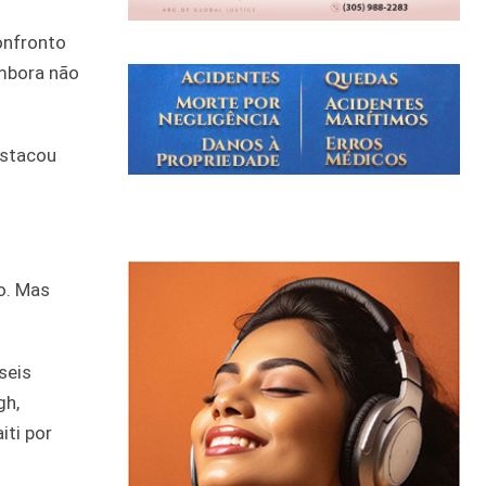
onfronto
Embora não
estacou
o. Mas
seis
gh,
iti por