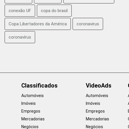
conexão UF
copa do brasil
Copa Libertadores da América
coronavirus
coronavírus
Classificados
VideoAds
Automóveis
Automóveis
Imóveis
Imóveis
Empregos
Empregos
Mercadorias
Mercadorias
Negócios
Negócios