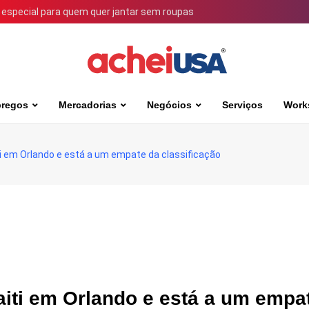
 especial para quem quer jantar sem roupas
regos
Mercadorias
Negócios
Serviços
Work
iti em Orlando e está a um empate da classificação
Haiti em Orlando e está a um empa