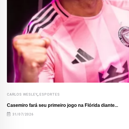
,
CARLOS WESLEY
ESPORTES
Casemiro fará seu primeiro jogo na Flórida diante...
31/07/2026