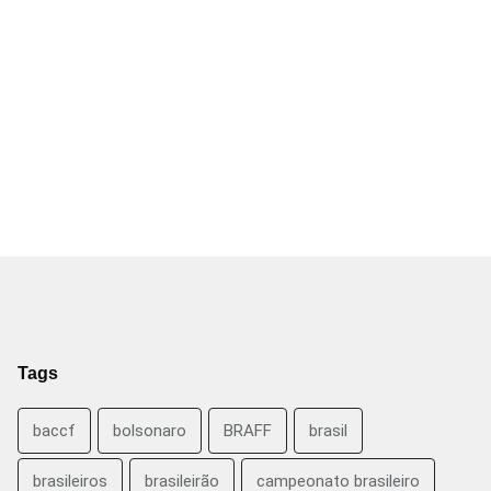
Tags
baccf
bolsonaro
BRAFF
brasil
brasileiros
brasileirão
campeonato brasileiro