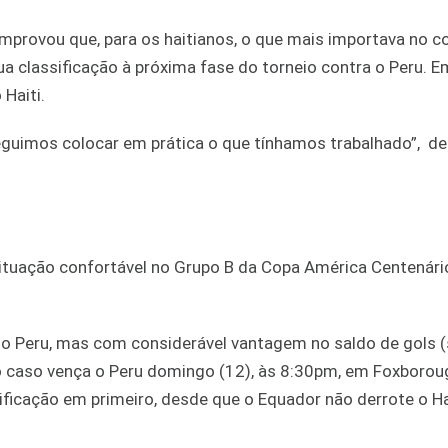
omprovou que, para os haitianos, o que mais importava no c
sua classificação à próxima fase do torneio contra o Peru. 
Haiti.
eguimos colocar em prática o que tínhamos trabalhado”, d
 situação confortável no Grupo B da Copa América Centenári
 Peru, mas com considerável vantagem no saldo de gols (
upo caso vença o Peru domingo (12), às 8:30pm, em Foxborou
icação em primeiro, desde que o Equador não derrote o Ha