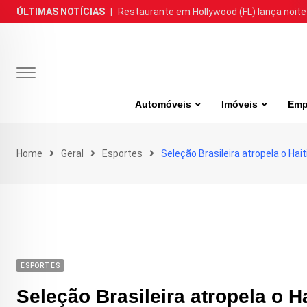
Skip
ÚLTIMAS NOTÍCIAS
|
Restaurante em Hollywood (FL) lança noite
to
content
Automóveis
Imóveis
Emp
Home
Geral
Esportes
Seleção Brasileira atropela o Ha
ESPORTES
Seleção Brasileira atropela o 