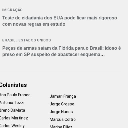
IMIGRAÇÃO
Teste de cidadania dos EUA pode ficar mais rigoroso
com novas regras em estudo
,
BRASIL
ESTADOS UNIDOS
Peças de armas saíam da Flórida para o Brasil: idoso é
preso em SP suspeito de abastecer esquema
criminoso
Colunistas
Ana Paula Franco
Jamari França
Antonio Tozzi
Jorge Grosso
Breno DaMata
Jorge Nunes
Carlos Martinez
Marcus Coltro
Carlos Wesley
Marina Elliot