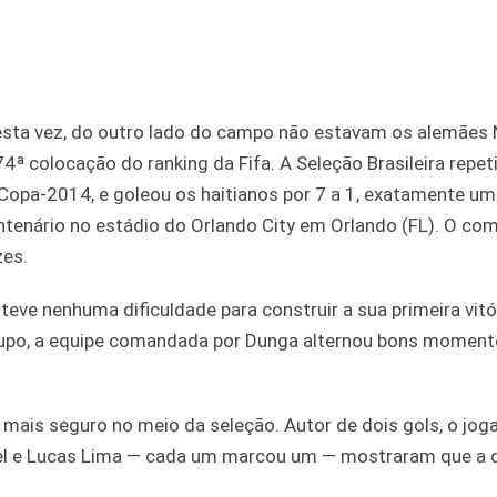
 desta vez, do outro lado do campo não estavam os alemães 
74ª colocação do ranking da Fifa. A Seleção Brasileira repet
Copa-2014, e goleou os haitianos por 7 a 1, exatamente um
tenário no estádio do Orlando City em Orlando (FL). O co
zes.
 teve nenhuma dificuldade para construir a sua primeira vitó
grupo, a equipe comandada por Dunga alternou bons momen
 mais seguro no meio da seleção. Autor de dois gols, o jog
iel e Lucas Lima — cada um marcou um — mostraram que a 