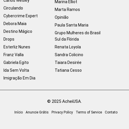
Carlos Wesley
Marina Elliot
Circulando
Marta Ramos
Cybercrime Expert
Opinião
Debora Maia
Paula Santa Maria
Destino Mágico
Grupo Mulheres do Brasil
Drops
Sul da Flórida
Esterliz Nunes
Renata Loyola
Franz Valla
Sandra Colicino
Gabriela Egito
Taiara Desirée
Ida Sem Volta
Tatiana Cesso
Imigração Em Dia
© 2025 AcheiUSA.
Início
Anuncie Grátis
Privacy Policy
Terms of Service
Contato