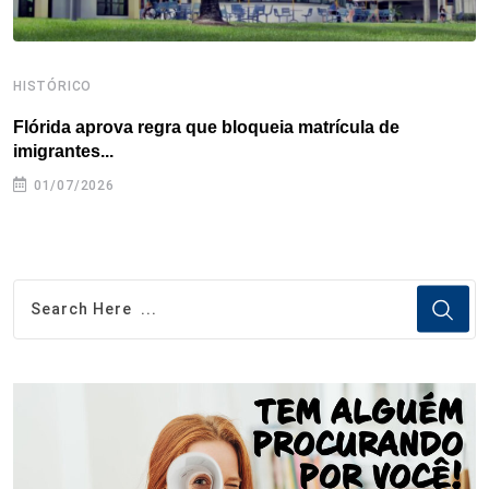
HISTÓRICO
H
Flórida aprova regra que bloqueia matrícula de
A
imigrantes...
01/07/2026