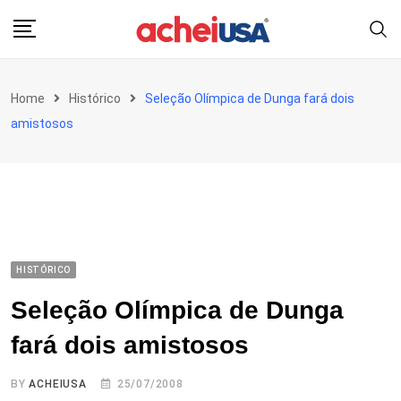
Skip
to
content
Home
Histórico
Seleção Olímpica de Dunga fará dois
amistosos
HISTÓRICO
Seleção Olímpica de Dunga
fará dois amistosos
BY
ACHEIUSA
25/07/2008