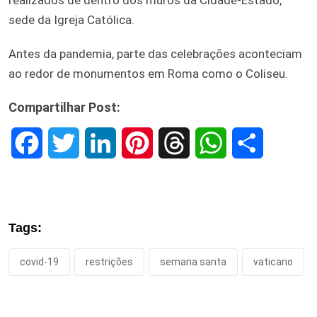
sede da Igreja Católica.
Antes da pandemia, parte das celebrações aconteciam
ao redor de monumentos em Roma como o Coliseu.
Compartilhar Post:
F
T
L
P
T
W
S
a
w
i
i
h
h
h
c
i
n
n
r
a
a
Tags:
e
t
k
t
e
t
r
covid-19
restrições
semana santa
vaticano
b
t
e
e
a
s
e
o
e
d
r
d
A