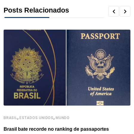
o
r
I
e
s
p
Posts Relacionados
k
n
s
p
t
,
,
BRASIL
ESTADOS UNIDOS
MUNDO
B
Brasil bate recorde no ranking de passaportes
B