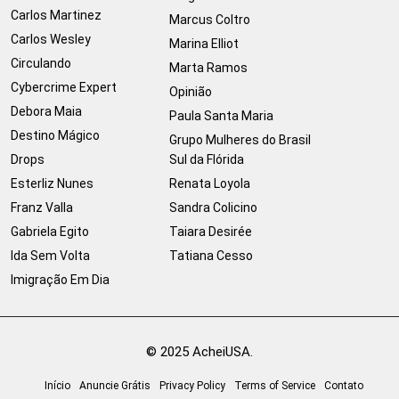
Carlos Martinez
Marcus Coltro
Carlos Wesley
Marina Elliot
Circulando
Marta Ramos
Cybercrime Expert
Opinião
Debora Maia
Paula Santa Maria
Destino Mágico
Grupo Mulheres do Brasil
Drops
Sul da Flórida
Esterliz Nunes
Renata Loyola
Franz Valla
Sandra Colicino
Gabriela Egito
Taiara Desirée
Ida Sem Volta
Tatiana Cesso
Imigração Em Dia
© 2025 AcheiUSA.
Início
Anuncie Grátis
Privacy Policy
Terms of Service
Contato