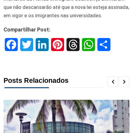
que não descansarão até que a nova lei esteja assinada,
em vigor e os imigrantes nas universidades.
Compartilhar Post:
F
T
L
P
T
W
S
a
w
i
i
h
h
h
c
i
n
n
r
a
a
Posts Relacionados
e
t
k
t
e
t
r
b
t
e
e
a
s
e
o
e
d
r
d
A
o
r
I
e
s
p