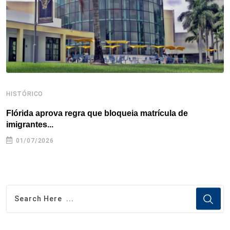
k
n
s
p
t
HISTÓRICO
H
Flórida aprova regra que bloqueia matrícula de
A
imigrantes...
01/07/2026