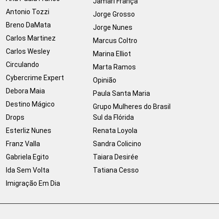
Jamari França
Antonio Tozzi
Jorge Grosso
Breno DaMata
Jorge Nunes
Carlos Martinez
Marcus Coltro
Carlos Wesley
Marina Elliot
Circulando
Marta Ramos
Cybercrime Expert
Opinião
Debora Maia
Paula Santa Maria
Destino Mágico
Grupo Mulheres do Brasil
Drops
Sul da Flórida
Esterliz Nunes
Renata Loyola
Franz Valla
Sandra Colicino
Gabriela Egito
Taiara Desirée
Ida Sem Volta
Tatiana Cesso
Imigração Em Dia