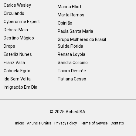
Carlos Wesley
Marina Elliot
Circulando
Marta Ramos
Cybercrime Expert
Opinião
Debora Maia
Paula Santa Maria
Destino Mágico
Grupo Mulheres do Brasil
Drops
Sul da Flórida
Esterliz Nunes
Renata Loyola
Franz Valla
Sandra Colicino
Gabriela Egito
Taiara Desirée
Ida Sem Volta
Tatiana Cesso
Imigração Em Dia
© 2025 AcheiUSA.
Início
Anuncie Grátis
Privacy Policy
Terms of Service
Contato