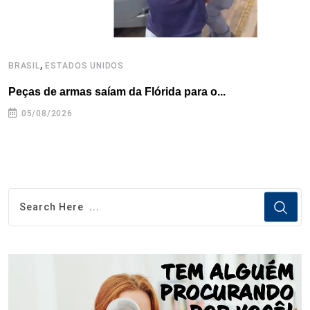
,
BRASIL
ESTADOS UNIDOS
B
Peças de armas saíam da Flórida para o...
E
e
05/08/2026