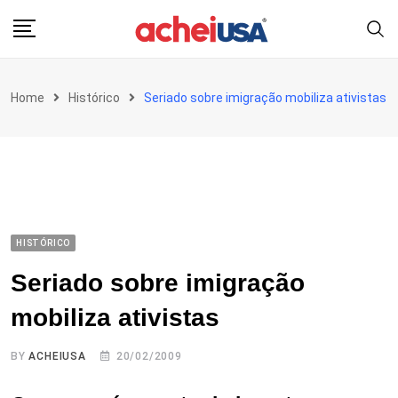
Skip
to
content
Home
Histórico
Seriado sobre imigração mobiliza ativistas
HISTÓRICO
Seriado sobre imigração
mobiliza ativistas
BY
ACHEIUSA
20/02/2009