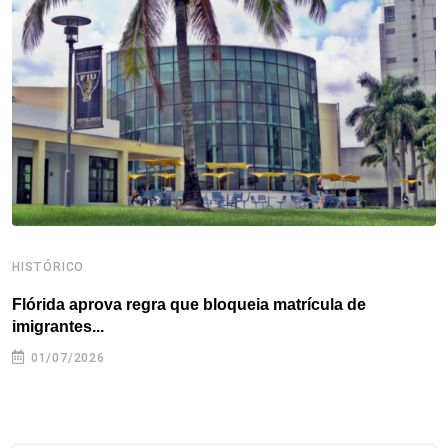
o
e
d
r
d
A
o
r
I
e
s
p
k
n
s
p
t
HISTÓRICO
H
Flórida aprova regra que bloqueia matrícula de
A
imigrantes...
01/07/2026