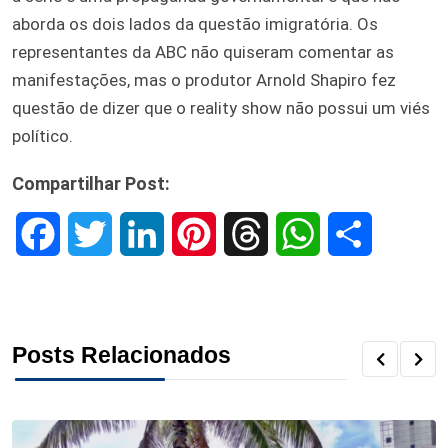
aborda os dois lados da questão imigratória. Os
representantes da ABC não quiseram comentar as
manifestações, mas o produtor Arnold Shapiro fez
questão de dizer que o reality show não possui um viés
político.
Compartilhar Post:
F
T
L
P
T
W
S
a
w
i
i
h
h
h
c
i
n
n
r
a
a
Posts Relacionados
e
t
k
t
e
t
r
b
t
e
e
a
s
e