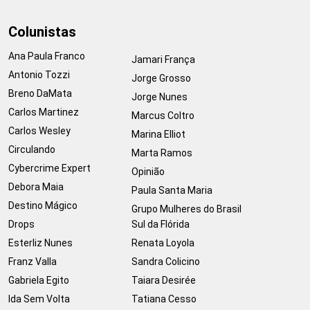
Colunistas
Ana Paula Franco
Jamari França
Antonio Tozzi
Jorge Grosso
Breno DaMata
Jorge Nunes
Carlos Martinez
Marcus Coltro
Carlos Wesley
Marina Elliot
Circulando
Marta Ramos
Cybercrime Expert
Opinião
Debora Maia
Paula Santa Maria
Destino Mágico
Grupo Mulheres do Brasil
Drops
Sul da Flórida
Esterliz Nunes
Renata Loyola
Franz Valla
Sandra Colicino
Gabriela Egito
Taiara Desirée
Ida Sem Volta
Tatiana Cesso