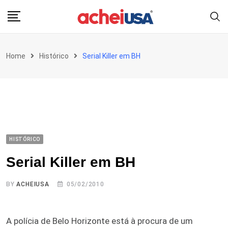
Skip
to
content
Home
Histórico
Serial Killer em BH
HISTÓRICO
Serial Killer em BH
BY
ACHEIUSA
05/02/2010
A polícia de Belo Horizonte está à procura de um