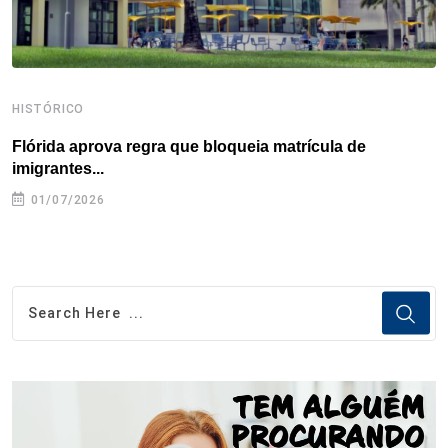
HISTÓRICO
H
Flórida aprova regra que bloqueia matrícula de
A
imigrantes...
01/07/2026