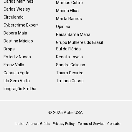
Carlos Martinez
Marcus Coltro
Carlos Wesley
Marina Elliot
Circulando
Marta Ramos
Cybercrime Expert
Opinião
Debora Maia
Paula Santa Maria
Destino Mágico
Grupo Mulheres do Brasil
Drops
Sul da Flórida
Esterliz Nunes
Renata Loyola
Franz Valla
Sandra Colicino
Gabriela Egito
Taiara Desirée
Ida Sem Volta
Tatiana Cesso
Imigração Em Dia
© 2025 AcheiUSA.
Início
Anuncie Grátis
Privacy Policy
Terms of Service
Contato