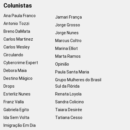
Colunistas
Ana Paula Franco
Jamari França
Antonio Tozzi
Jorge Grosso
Breno DaMata
Jorge Nunes
Carlos Martinez
Marcus Coltro
Carlos Wesley
Marina Elliot
Circulando
Marta Ramos
Cybercrime Expert
Opinião
Debora Maia
Paula Santa Maria
Destino Mágico
Grupo Mulheres do Brasil
Drops
Sul da Flórida
Esterliz Nunes
Renata Loyola
Franz Valla
Sandra Colicino
Gabriela Egito
Taiara Desirée
Ida Sem Volta
Tatiana Cesso
Imigração Em Dia