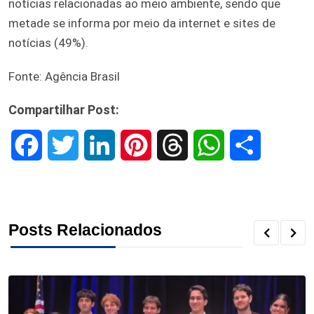
notícias relacionadas ao meio ambiente, sendo que
metade se informa por meio da internet e sites de
notícias (49%).
Fonte: Agência Brasil
Compartilhar Post:
F
T
L
P
T
W
S
a
w
i
i
h
h
h
c
i
n
n
r
a
a
Posts Relacionados
e
t
k
t
e
t
r
b
t
e
e
a
s
e
o
e
d
r
d
A