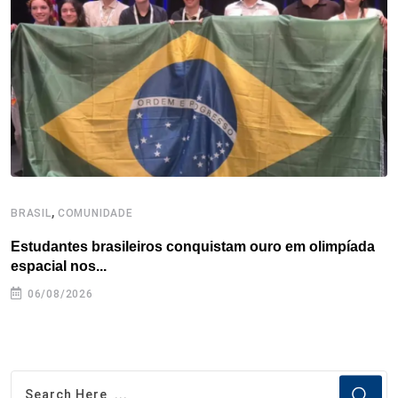
o
r
I
e
s
p
k
n
s
p
t
,
BRASIL
COMUNIDADE
B
Estudantes brasileiros conquistam ouro em olimpíada
P
espacial nos...
06/08/2026