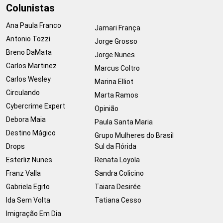
Colunistas
Ana Paula Franco
Jamari França
Antonio Tozzi
Jorge Grosso
Breno DaMata
Jorge Nunes
Carlos Martinez
Marcus Coltro
Carlos Wesley
Marina Elliot
Circulando
Marta Ramos
Cybercrime Expert
Opinião
Debora Maia
Paula Santa Maria
Destino Mágico
Grupo Mulheres do Brasil
Drops
Sul da Flórida
Esterliz Nunes
Renata Loyola
Franz Valla
Sandra Colicino
Gabriela Egito
Taiara Desirée
Ida Sem Volta
Tatiana Cesso
Imigração Em Dia