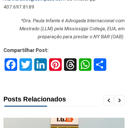
407.697.8189
*Dra. Paula Infante é Advogada Internacional com
Mestrado (LLM) pela Mississippi College, EUA, em
preparação para prestar o NY BAR (OAB).
Compartilhar Post:
F
T
L
P
T
W
S
a
w
i
i
h
h
h
c
i
n
n
r
a
a
Posts Relacionados
e
t
k
t
e
t
r
b
t
e
e
a
s
e
o
e
d
r
d
A