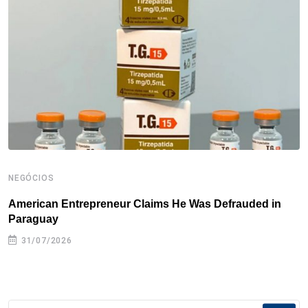
o
r
I
e
s
p
k
n
s
p
t
NEGÓCIOS
N
American Entrepreneur Claims He Was Defrauded in
D
Paraguay
31/07/2026