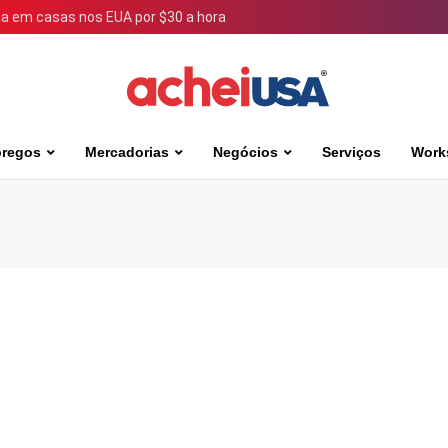
 em casas nos EUA por $30 a hora
regos
Mercadorias
Negócios
Serviços
Work