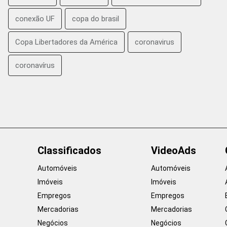
conexão UF
copa do brasil
Copa Libertadores da América
coronavirus
coronavírus
Classificados
VideoAds
Automóveis
Automóveis
Imóveis
Imóveis
Empregos
Empregos
Mercadorias
Mercadorias
Negócios
Negócios