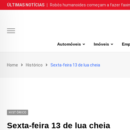
Skip
ÚLTIMAS NOTÍCIAS
|
Robôs humanoides começam a fazer faxina
to
content
Automóveis
Imóveis
Emp
Home
Histórico
Sexta-feira 13 de lua cheia
HISTÓRICO
Sexta-feira 13 de lua cheia