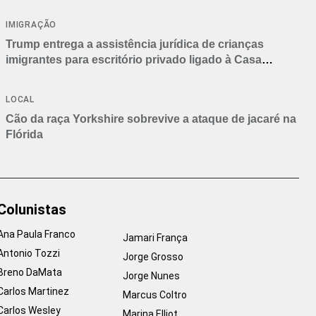
IMIGRAÇÃO
Trump entrega a assistência jurídica de crianças
imigrantes para escritório privado ligado à Casa
Branca
LOCAL
Cão da raça Yorkshire sobrevive a ataque de jacaré na
Flórida
Colunistas
Ana Paula Franco
Jamari França
Antonio Tozzi
Jorge Grosso
Breno DaMata
Jorge Nunes
Carlos Martinez
Marcus Coltro
Carlos Wesley
Marina Elliot