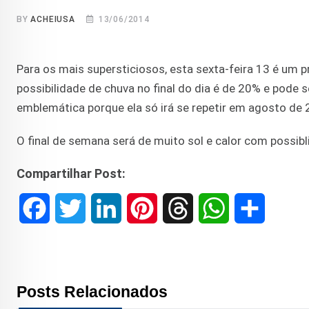
BY
ACHEIUSA
13/06/2014
Para os mais supersticiosos, esta sexta-feira 13 é um pra
possibilidade de chuva no final do dia é de 20% e pode s
emblemática porque ela só irá se repetir em agosto de 2
O final de semana será de muito sol e calor com possibl
Compartilhar Post:
F
T
L
P
T
W
S
a
w
i
i
h
h
h
c
i
n
n
r
a
a
Posts Relacionados
e
t
k
t
e
t
r