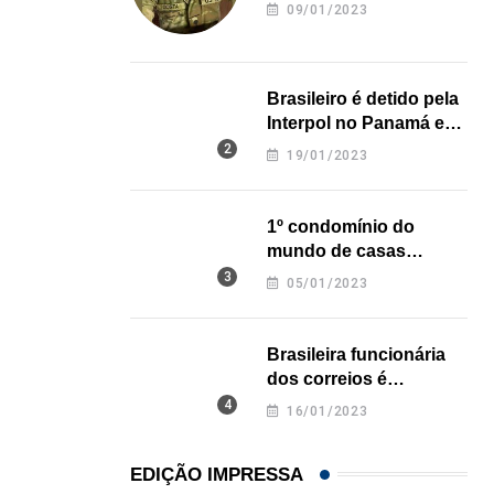
revela onde deixou o
09/01/2023
corpo
Brasileiro é detido pela
Interpol no Panamá e
pode pegar prisão
19/01/2023
perpétua nos EUA
1º condomínio do
mundo de casas
impressas em 3D é
05/01/2023
inaugurado no Texas
Brasileira funcionária
dos correios é
assassinada a facadas
16/01/2023
na Califórnia
EDIÇÃO IMPRESSA