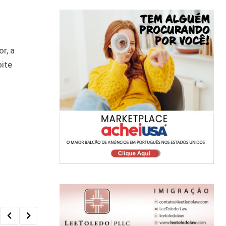
r, a
oite