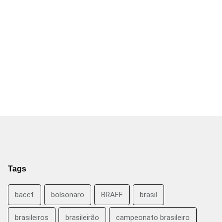
Tags
baccf
bolsonaro
BRAFF
brasil
brasileiros
brasileirão
campeonato brasileiro