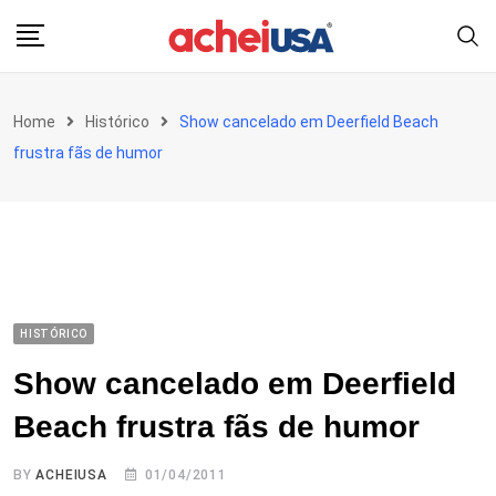
Skip
to
content
Home
Histórico
Show cancelado em Deerfield Beach
frustra fãs de humor
HISTÓRICO
Show cancelado em Deerfield
Beach frustra fãs de humor
BY
ACHEIUSA
01/04/2011