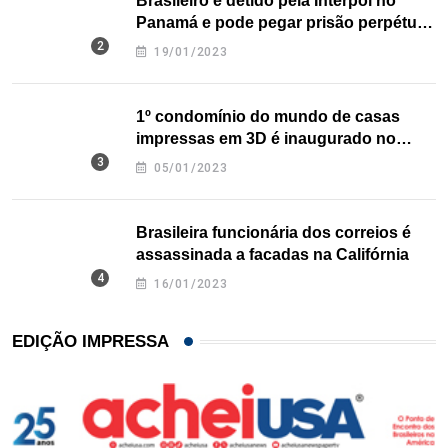
Brasileiro é detido pela Interpol no
Panamá e pode pegar prisão perpétua
nos EUA
19/01/2023
1º condomínio do mundo de casas
impressas em 3D é inaugurado no
Texas
05/01/2023
Brasileira funcionária dos correios é
assassinada a facadas na Califórnia
16/01/2023
EDIÇÃO IMPRESSA