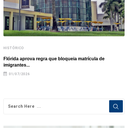
t
HISTÓRICO
H
Flórida aprova regra que bloqueia matrícula de
A
imigrantes...
01/07/2026