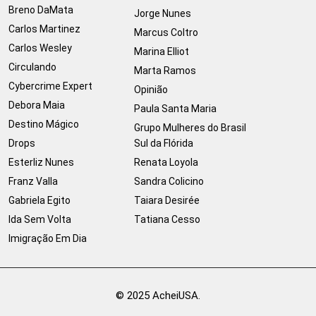
Breno DaMata
Jorge Nunes
Carlos Martinez
Marcus Coltro
Carlos Wesley
Marina Elliot
Circulando
Marta Ramos
Cybercrime Expert
Opinião
Debora Maia
Paula Santa Maria
Destino Mágico
Grupo Mulheres do Brasil
Drops
Sul da Flórida
Esterliz Nunes
Renata Loyola
Franz Valla
Sandra Colicino
Gabriela Egito
Taiara Desirée
Ida Sem Volta
Tatiana Cesso
Imigração Em Dia
© 2025 AcheiUSA.