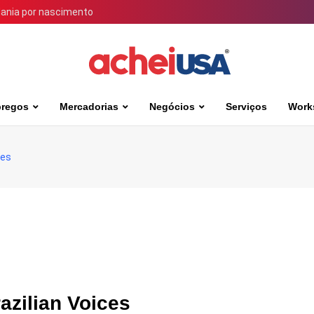
dania por nascimento
regos
Mercadorias
Negócios
Serviços
Work
ces
azilian Voices