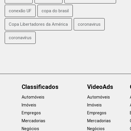
conexão UF
copa do brasil
Copa Libertadores da América
coronavirus
coronavírus
Classificados
VideoAds
Automóveis
Automóveis
Imóveis
Imóveis
Empregos
Empregos
Mercadorias
Mercadorias
Negócios
Negócios