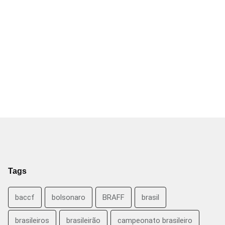
Tags
baccf
bolsonaro
BRAFF
brasil
brasileiros
brasileirão
campeonato brasileiro