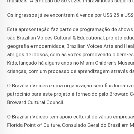
musicais. A emoção de 50 vozes maravilhosas seguirá
Os ingressos já se encontram à venda por US$ 25 e US$
Esta apresentação faz parte da programação de shows 
são Brazilian Voices Cultural & Educational, projeto educ
geografia e modernidade; Brazilian Voices Arts and Heal
abrigos de idosos, com as vozes promovendo o bem-esta
Kids, lançado há alguns anos no Miami Children’s Muse
crianças, com um processo de aprendizagem através d
O Brazilian Voices é uma organização sem fins lucrati
patrocínio para este projeto é fornecido pelo Broward
Broward Cultural Council.
O Brazilain Voices tem apoio cultural de várias empresas
Florida Point of Culture, Consulado Geral do Brasil em