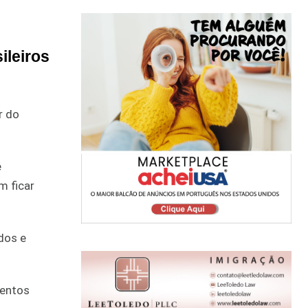
ileiros
r do
e
m ficar
dos e
lentos