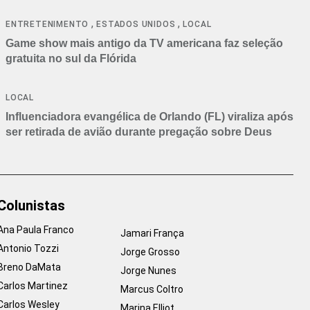
,
,
ENTRETENIMENTO
ESTADOS UNIDOS
LOCAL
Game show mais antigo da TV americana faz seleção
gratuita no sul da Flórida
LOCAL
Influenciadora evangélica de Orlando (FL) viraliza após
ser retirada de avião durante pregação sobre Deus
Colunistas
Ana Paula Franco
Jamari França
Antonio Tozzi
Jorge Grosso
Breno DaMata
Jorge Nunes
Carlos Martinez
Marcus Coltro
Carlos Wesley
Marina Elliot