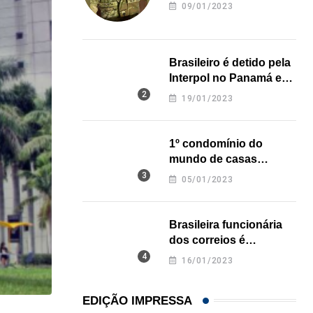
revela onde deixou o
09/01/2023
corpo
Brasileiro é detido pela
Interpol no Panamá e
pode pegar prisão
19/01/2023
perpétua nos EUA
1º condomínio do
mundo de casas
impressas em 3D é
05/01/2023
inaugurado no Texas
Brasileira funcionária
dos correios é
assassinada a facadas
16/01/2023
na Califórnia
EDIÇÃO IMPRESSA