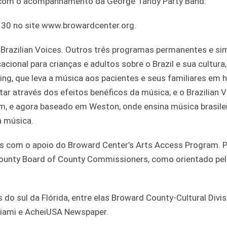
 com o acompanhamento da George Tandy Party Band.
 30 no site www.browardcenter.org.
Brazilian Voices. Outros três programas permanentes e si
acional para crianças e adultos sobre o Brazil e sua cultura,
ing, que leva a música aos pacientes e seus familiares em h
r através dos efeitos benéficos da música; e o Brazilian 
um, e agora baseado em Weston, onde ensina música brasilei
a música.
vos com o apoio do Broward Center’s Arts Access Program. 
 County Board of County Commissioners, como orientado pe
 do sul da Flórida, entre elas Broward County-Cultural Divis
 Miami e AcheiUSA Newspaper.