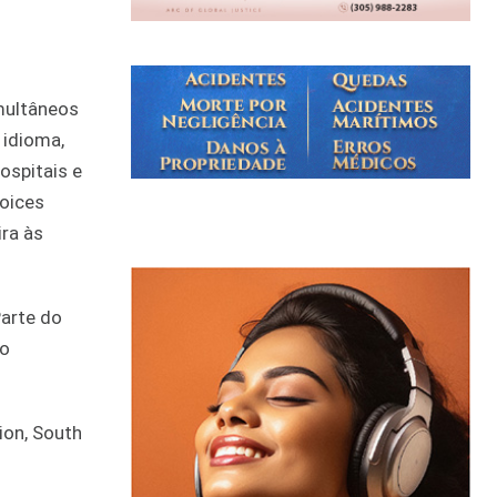
multâneos
 idioma,
ospitais e
Voices
ra às
Parte do
lo
ion, South