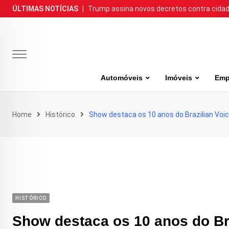
Skip
ÚLTIMAS NOTÍCIAS
|
Trump assina novos decretos contra cida
to
content
Automóveis
Imóveis
Emp
Home
Histórico
Show destaca os 10 anos do Brazilian Voi
HISTÓRICO
Show destaca os 10 anos do Br