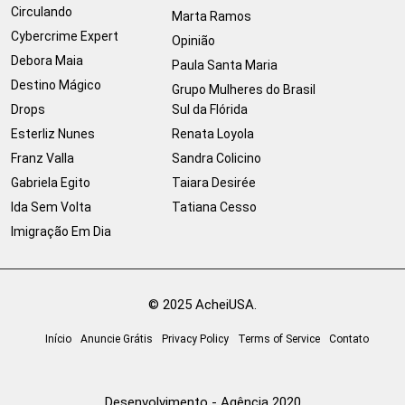
Circulando
Marta Ramos
Cybercrime Expert
Opinião
Debora Maia
Paula Santa Maria
Destino Mágico
Grupo Mulheres do Brasil
Drops
Sul da Flórida
Esterliz Nunes
Renata Loyola
Franz Valla
Sandra Colicino
Gabriela Egito
Taiara Desirée
Ida Sem Volta
Tatiana Cesso
Imigração Em Dia
© 2025 AcheiUSA.
Início
Anuncie Grátis
Privacy Policy
Terms of Service
Contato
Desenvolvimento - Agência 2020