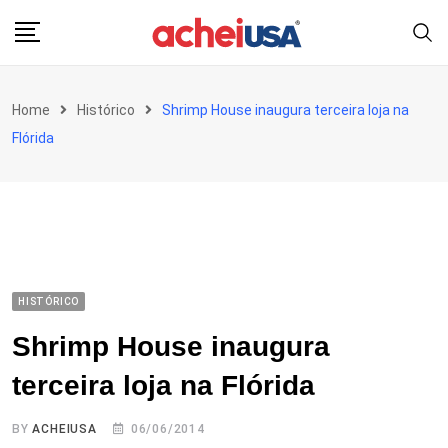
Skip
to
content
Home
Histórico
Shrimp House inaugura terceira loja na
Flórida
HISTÓRICO
Shrimp House inaugura
terceira loja na Flórida
BY
ACHEIUSA
06/06/2014