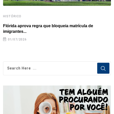
HISTÓRICO
H
Flórida aprova regra que bloqueia matrícula de
A
imigrantes...
01/07/2026