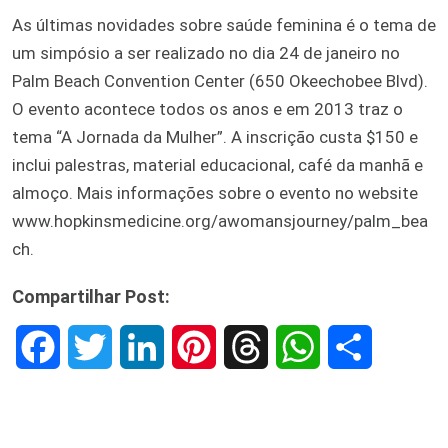
As últimas novidades sobre saúde feminina é o tema de
um simpósio a ser realizado no dia 24 de janeiro no
Palm Beach Convention Center (650 Okeechobee Blvd).
O evento acontece todos os anos e em 2013 traz o
tema “A Jornada da Mulher”. A inscrição custa $150 e
inclui palestras, material educacional, café da manhã e
almoço. Mais informações sobre o evento no website
www.hopkinsmedicine.org/awomansjourney/palm_bea
ch.
Compartilhar Post:
F
T
L
P
T
W
S
a
w
i
i
h
h
h
c
i
n
n
r
a
a