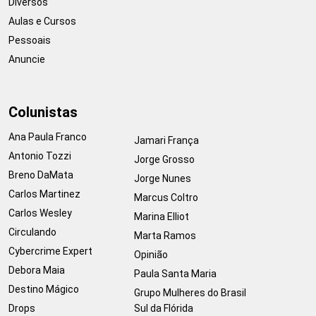
Diversos
Aulas e Cursos
Pessoais
Anuncie
Colunistas
Ana Paula Franco
Jamari França
Antonio Tozzi
Jorge Grosso
Breno DaMata
Jorge Nunes
Carlos Martinez
Marcus Coltro
Carlos Wesley
Marina Elliot
Circulando
Marta Ramos
Cybercrime Expert
Opinião
Debora Maia
Paula Santa Maria
Destino Mágico
Grupo Mulheres do Brasil
Drops
Sul da Flórida