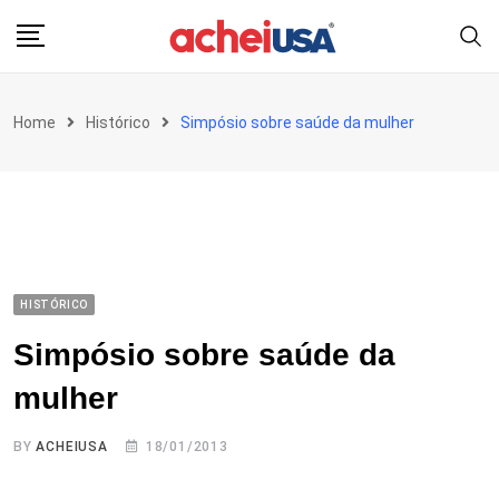
Skip
to
content
Home
Histórico
Simpósio sobre saúde da mulher
HISTÓRICO
Simpósio sobre saúde da
mulher
BY
ACHEIUSA
18/01/2013