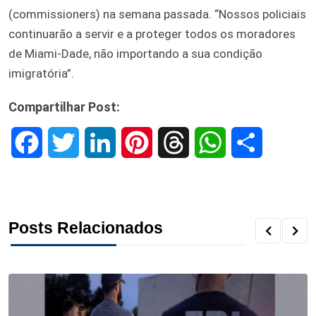
(commissioners) na semana passada. “Nossos policiais
continuarão a servir e a proteger todos os moradores
de Miami-Dade, não importando a sua condição
imigratória”.
Compartilhar Post:
F
T
L
P
T
W
S
a
w
i
i
h
h
h
c
i
n
n
r
a
a
Posts Relacionados
e
t
k
t
e
t
r
b
t
e
e
a
s
e
o
e
d
r
d
A