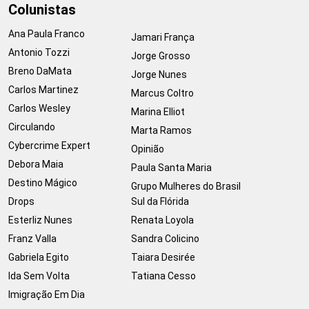
Colunistas
Ana Paula Franco
Jamari França
Antonio Tozzi
Jorge Grosso
Breno DaMata
Jorge Nunes
Carlos Martinez
Marcus Coltro
Carlos Wesley
Marina Elliot
Circulando
Marta Ramos
Cybercrime Expert
Opinião
Debora Maia
Paula Santa Maria
Destino Mágico
Grupo Mulheres do Brasil
Drops
Sul da Flórida
Esterliz Nunes
Renata Loyola
Franz Valla
Sandra Colicino
Gabriela Egito
Taiara Desirée
Ida Sem Volta
Tatiana Cesso
Imigração Em Dia