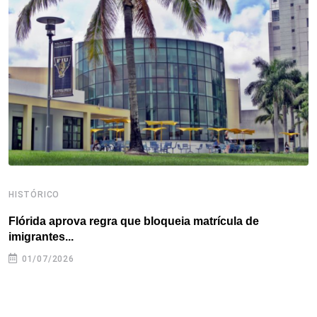
o
e
d
r
d
A
o
r
I
e
s
p
k
n
s
p
t
HISTÓRICO
H
Flórida aprova regra que bloqueia matrícula de
A
imigrantes...
01/07/2026