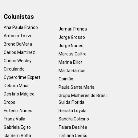
Colunistas
Ana Paula Franco
Jamari França
Antonio Tozzi
Jorge Grosso
Breno DaMata
Jorge Nunes
Carlos Martinez
Marcus Coltro
Carlos Wesley
Marina Elliot
Circulando
Marta Ramos
Cybercrime Expert
Opinião
Debora Maia
Paula Santa Maria
Destino Mágico
Grupo Mulheres do Brasil
Drops
Sul da Flórida
Esterliz Nunes
Renata Loyola
Franz Valla
Sandra Colicino
Gabriela Egito
Taiara Desirée
Ida Sem Volta
Tatiana Cesso