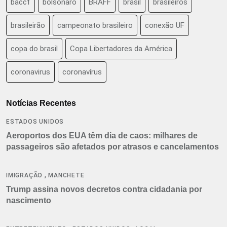
baccf
bolsonaro
BRAFF
brasil
brasileiros
brasileirão
campeonato brasileiro
conexão UF
copa do brasil
Copa Libertadores da América
coronavirus
coronavírus
Notícias Recentes
ESTADOS UNIDOS
Aeroportos dos EUA têm dia de caos: milhares de
passageiros são afetados por atrasos e cancelamentos
,
IMIGRAÇÃO
MANCHETE
Trump assina novos decretos contra cidadania por
nascimento