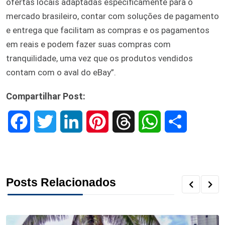
ofertas locais adaptadas especificamente para o
mercado brasileiro, contar com soluções de pagamento
e entrega que facilitam as compras e os pagamentos
em reais e podem fazer suas compras com
tranquilidade, uma vez que os produtos vendidos
contam com o aval do eBay”.
Compartilhar Post:
F
T
L
P
T
W
S
a
w
i
i
h
h
h
c
i
n
n
r
a
a
Posts Relacionados
e
t
k
t
e
t
r
b
t
e
e
a
s
e