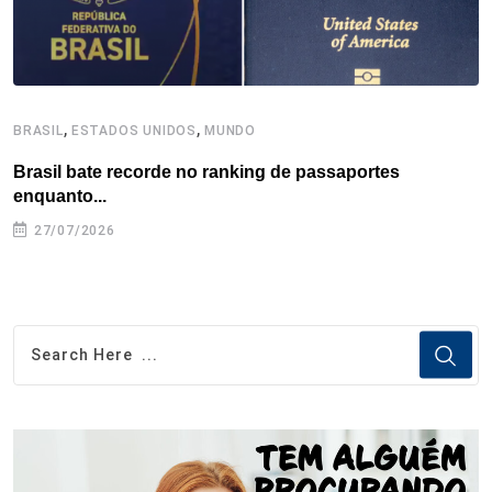
,
,
BRASIL
ESTADOS UNIDOS
MUNDO
B
Brasil bate recorde no ranking de passaportes
B
enquanto...
27/07/2026