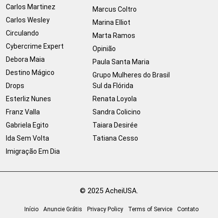
Carlos Martinez
Marcus Coltro
Carlos Wesley
Marina Elliot
Circulando
Marta Ramos
Cybercrime Expert
Opinião
Debora Maia
Paula Santa Maria
Destino Mágico
Grupo Mulheres do Brasil
Drops
Sul da Flórida
Esterliz Nunes
Renata Loyola
Franz Valla
Sandra Colicino
Gabriela Egito
Taiara Desirée
Ida Sem Volta
Tatiana Cesso
Imigração Em Dia
© 2025 AcheiUSA.
Início
Anuncie Grátis
Privacy Policy
Terms of Service
Contato