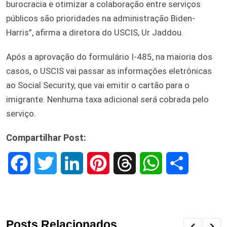
burocracia e otimizar a colaboração entre serviços
públicos são prioridades na administração Biden-
Harris”, afirma a diretora do USCIS, Ur Jaddou.
Após a aprovação do formulário I-485, na maioria dos
casos, o USCIS vai passar as informações eletrônicas
ao Social Security, que vai emitir o cartão para o
imigrante. Nenhuma taxa adicional será cobrada pelo
serviço.
Compartilhar Post:
F
T
L
P
T
W
S
a
w
i
i
h
h
h
c
i
n
n
r
a
a
Posts Relacionados