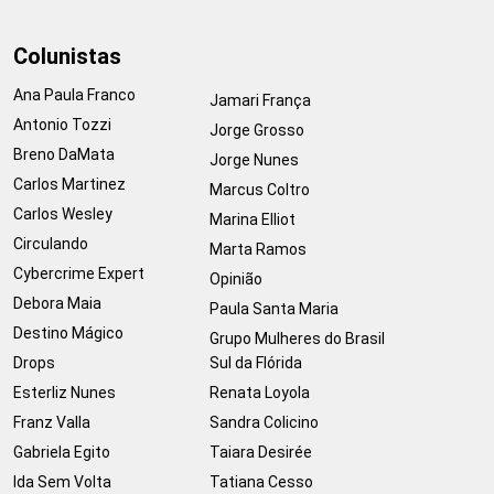
Colunistas
Ana Paula Franco
Jamari França
Antonio Tozzi
Jorge Grosso
Breno DaMata
Jorge Nunes
Carlos Martinez
Marcus Coltro
Carlos Wesley
Marina Elliot
Circulando
Marta Ramos
Cybercrime Expert
Opinião
Debora Maia
Paula Santa Maria
Destino Mágico
Grupo Mulheres do Brasil
Drops
Sul da Flórida
Esterliz Nunes
Renata Loyola
Franz Valla
Sandra Colicino
Gabriela Egito
Taiara Desirée
Ida Sem Volta
Tatiana Cesso