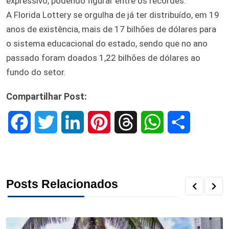
expressivo, podendo figurar entre os recordes.
A Florida Lottery se orgulha de já ter distribuído, em 19
anos de existência, mais de 17 bilhões de dólares para
o sistema educacional do estado, sendo que no ano
passado foram doados 1,22 bilhões de dólares ao
fundo do setor.
Compartilhar Post:
F
T
L
P
T
W
S
a
w
i
i
h
h
h
c
i
n
n
r
a
a
Posts Relacionados
e
t
k
t
e
t
r
b
t
e
e
a
s
e