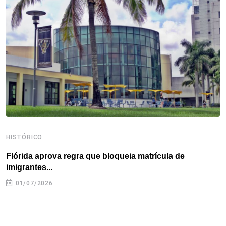
o
e
d
r
d
A
o
r
I
e
s
p
k
n
s
p
t
HISTÓRICO
H
Flórida aprova regra que bloqueia matrícula de
A
imigrantes...
01/07/2026