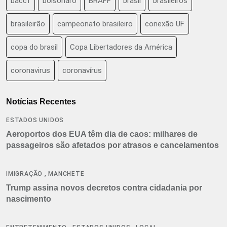
baccf
bolsonaro
BRAFF
brasil
brasileiros
brasileirão
campeonato brasileiro
conexão UF
copa do brasil
Copa Libertadores da América
coronavirus
coronavírus
Notícias Recentes
ESTADOS UNIDOS
Aeroportos dos EUA têm dia de caos: milhares de
passageiros são afetados por atrasos e cancelamentos
,
IMIGRAÇÃO
MANCHETE
Trump assina novos decretos contra cidadania por
nascimento
,
,