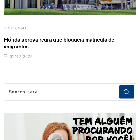
HISTÓRICO
H
Flórida aprova regra que bloqueia matrícula de
A
imigrantes...
01/07/2026