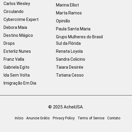
Carlos Wesley
Marina Elliot
Circulando
Marta Ramos
Cybercrime Expert
Opinião
Debora Maia
Paula Santa Maria
Destino Mágico
Grupo Mulheres do Brasil
Drops
Sul da Flórida
Esterliz Nunes
Renata Loyola
Franz Valla
Sandra Colicino
Gabriela Egito
Taiara Desirée
Ida Sem Volta
Tatiana Cesso
Imigração Em Dia
© 2025 AcheiUSA.
Início
Anuncie Grátis
Privacy Policy
Terms of Service
Contato