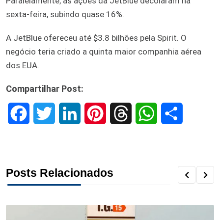
Paralelamente, as ações da JetBlue decolaram na
sexta-feira, subindo quase 16%.
A JetBlue ofereceu até $3.8 bilhões pela Spirit. O
negócio teria criado a quinta maior companhia aérea
dos EUA.
Compartilhar Post:
F
T
L
P
T
W
S
a
w
i
i
h
h
h
c
i
n
n
r
a
a
Posts Relacionados
e
t
k
t
e
t
r
b
t
e
e
a
s
e