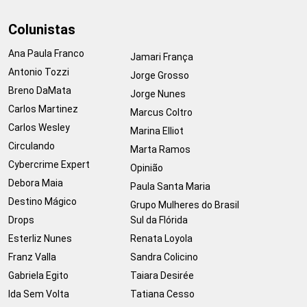
Colunistas
Ana Paula Franco
Jamari França
Antonio Tozzi
Jorge Grosso
Breno DaMata
Jorge Nunes
Carlos Martinez
Marcus Coltro
Carlos Wesley
Marina Elliot
Circulando
Marta Ramos
Cybercrime Expert
Opinião
Debora Maia
Paula Santa Maria
Destino Mágico
Grupo Mulheres do Brasil
Drops
Sul da Flórida
Esterliz Nunes
Renata Loyola
Franz Valla
Sandra Colicino
Gabriela Egito
Taiara Desirée
Ida Sem Volta
Tatiana Cesso