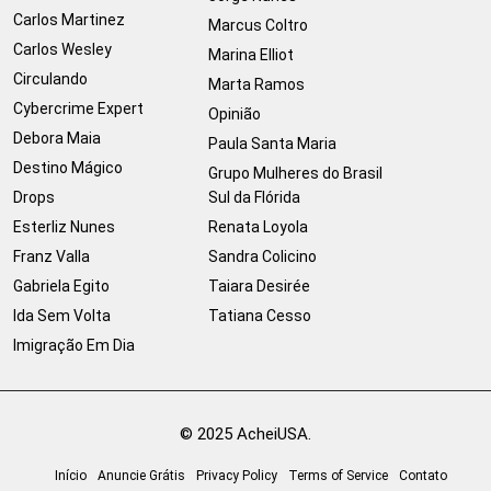
Carlos Martinez
Marcus Coltro
Carlos Wesley
Marina Elliot
Circulando
Marta Ramos
Cybercrime Expert
Opinião
Debora Maia
Paula Santa Maria
Destino Mágico
Grupo Mulheres do Brasil
Drops
Sul da Flórida
Esterliz Nunes
Renata Loyola
Franz Valla
Sandra Colicino
Gabriela Egito
Taiara Desirée
Ida Sem Volta
Tatiana Cesso
Imigração Em Dia
© 2025 AcheiUSA.
Início
Anuncie Grátis
Privacy Policy
Terms of Service
Contato