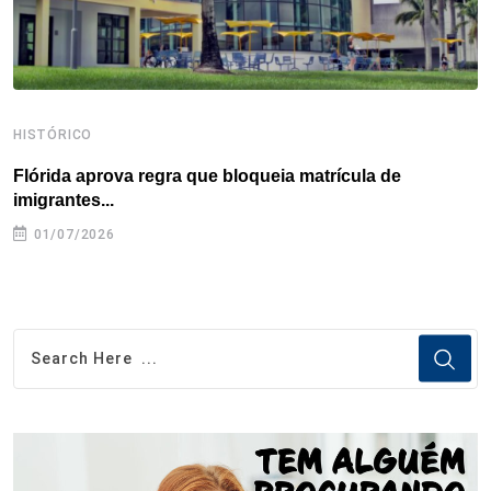
HISTÓRICO
H
Flórida aprova regra que bloqueia matrícula de
A
imigrantes...
01/07/2026