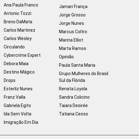
Ana Paula Franco
Jamari França
Antonio Tozzi
Jorge Grosso
Breno DaMata
Jorge Nunes
Carlos Martinez
Marcus Coltro
Carlos Wesley
Marina Elliot
Circulando
Marta Ramos
Cybercrime Expert
Opinião
Debora Maia
Paula Santa Maria
Destino Mágico
Grupo Mulheres do Brasil
Drops
Sul da Flórida
Esterliz Nunes
Renata Loyola
Franz Valla
Sandra Colicino
Gabriela Egito
Taiara Desirée
Ida Sem Volta
Tatiana Cesso
Imigração Em Dia