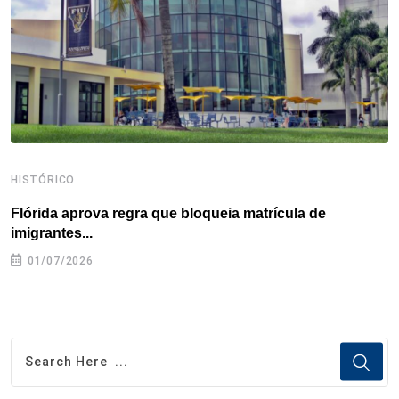
k
n
s
p
t
HISTÓRICO
H
Flórida aprova regra que bloqueia matrícula de
A
imigrantes...
01/07/2026