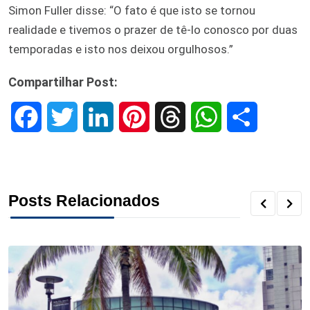
Simon Fuller disse: “O fato é que isto se tornou
realidade e tivemos o prazer de tê-lo conosco por duas
temporadas e isto nos deixou orgulhosos.”
Compartilhar Post:
F
T
L
P
T
W
S
a
w
i
i
h
h
h
c
i
n
n
r
a
a
Posts Relacionados
e
t
k
t
e
t
r
b
t
e
e
a
s
e
o
e
d
r
d
A
o
r
I
e
s
p