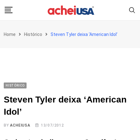
Skip
to
content
Home
Histórico
Steven Tyler deixa ‘American Idol’
HISTÓRICO
Steven Tyler deixa ‘American
Idol’
BY
ACHEIUSA
13/07/2012