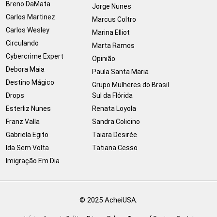
Breno DaMata
Jorge Nunes
Carlos Martinez
Marcus Coltro
Carlos Wesley
Marina Elliot
Circulando
Marta Ramos
Cybercrime Expert
Opinião
Debora Maia
Paula Santa Maria
Destino Mágico
Grupo Mulheres do Brasil
Drops
Sul da Flórida
Esterliz Nunes
Renata Loyola
Franz Valla
Sandra Colicino
Gabriela Egito
Taiara Desirée
Ida Sem Volta
Tatiana Cesso
Imigração Em Dia
© 2025 AcheiUSA.