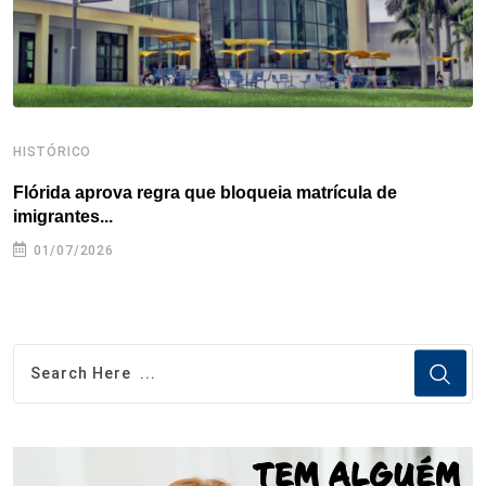
t
HISTÓRICO
H
Flórida aprova regra que bloqueia matrícula de
A
imigrantes...
01/07/2026