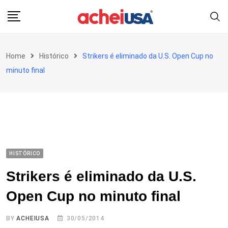
Skip
to
content
Home
Histórico
Strikers é eliminado da U.S. Open Cup no
minuto final
HISTÓRICO
Strikers é eliminado da U.S.
Open Cup no minuto final
BY
ACHEIUSA
30/05/2014