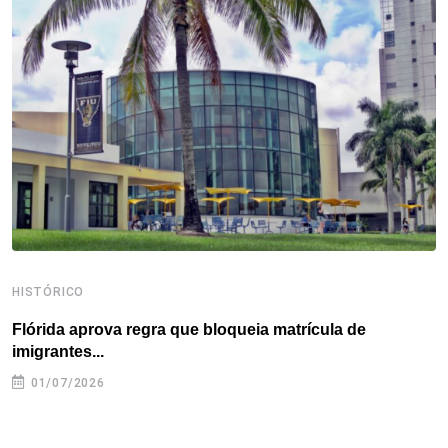
o
e
d
r
d
A
o
r
I
e
s
p
k
n
s
p
t
HISTÓRICO
H
Flórida aprova regra que bloqueia matrícula de
A
imigrantes...
01/07/2026