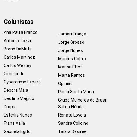
Colunistas
Ana Paula Franco
Jamari França
Antonio Tozzi
Jorge Grosso
Breno DaMata
Jorge Nunes
Carlos Martinez
Marcus Coltro
Carlos Wesley
Marina Elliot
Circulando
Marta Ramos
Cybercrime Expert
Opinião
Debora Maia
Paula Santa Maria
Destino Mágico
Grupo Mulheres do Brasil
Drops
Sul da Flórida
Esterliz Nunes
Renata Loyola
Franz Valla
Sandra Colicino
Gabriela Egito
Taiara Desirée