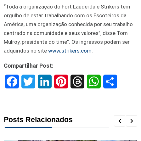
“Toda a organização do Fort Lauderdale Strikers tem
orgulho de estar trabalhando com os Escoteiros da
América, uma organização conhecida por seu trabalho
centrado na comunidade e seus valores”, disse Tom
Mulroy, presidente do time”. Os ingressos podem ser
adquiridos no site
www.strikers.com
.
Compartilhar Post:
F
T
L
P
T
W
S
a
w
i
i
h
h
h
c
i
n
n
r
a
a
Posts Relacionados
e
t
k
t
e
t
r
b
t
e
e
a
s
e