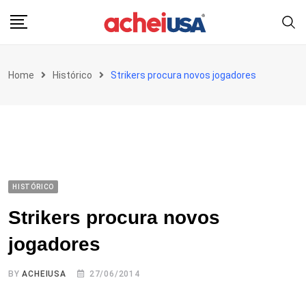
Skip
to
content
Home
Histórico
Strikers procura novos jogadores
HISTÓRICO
Strikers procura novos
jogadores
BY
ACHEIUSA
27/06/2014