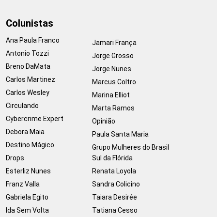
Colunistas
Ana Paula Franco
Jamari França
Antonio Tozzi
Jorge Grosso
Breno DaMata
Jorge Nunes
Carlos Martinez
Marcus Coltro
Carlos Wesley
Marina Elliot
Circulando
Marta Ramos
Cybercrime Expert
Opinião
Debora Maia
Paula Santa Maria
Destino Mágico
Grupo Mulheres do Brasil
Drops
Sul da Flórida
Esterliz Nunes
Renata Loyola
Franz Valla
Sandra Colicino
Gabriela Egito
Taiara Desirée
Ida Sem Volta
Tatiana Cesso