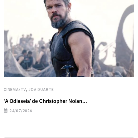
o
e
d
r
d
A
o
r
I
e
s
p
k
n
s
p
t
,
CINEMA/TV
JOA DUARTE
C
‘A Odisseia’ de Christopher Nolan…
M
24/07/2026