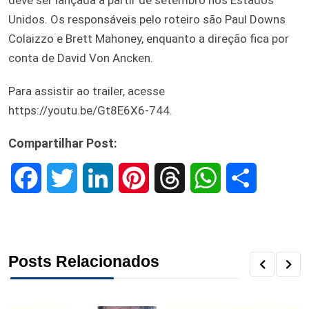
Unidos. Os responsáveis pelo roteiro são Paul Downs
Colaizzo e Brett Mahoney, enquanto a direção fica por
conta de David Von Ancken.
Para assistir ao trailer, acesse
https://youtu.be/Gt8E6X6-744.
Compartilhar Post:
F
T
L
P
T
W
S
a
w
i
i
h
h
h
c
i
n
n
r
a
a
Posts Relacionados
e
t
k
t
e
t
r
b
t
e
e
a
s
e