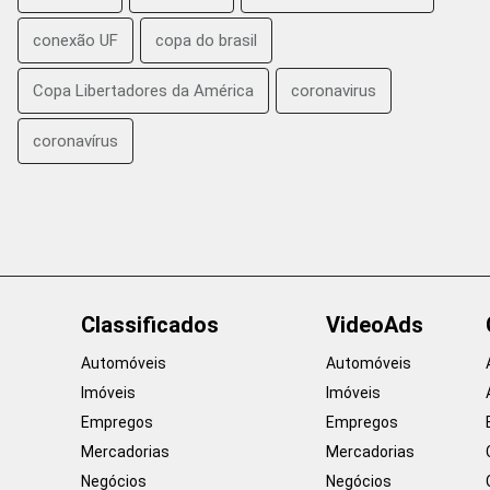
conexão UF
copa do brasil
Copa Libertadores da América
coronavirus
coronavírus
Classificados
VideoAds
Automóveis
Automóveis
Imóveis
Imóveis
Empregos
Empregos
Mercadorias
Mercadorias
Negócios
Negócios