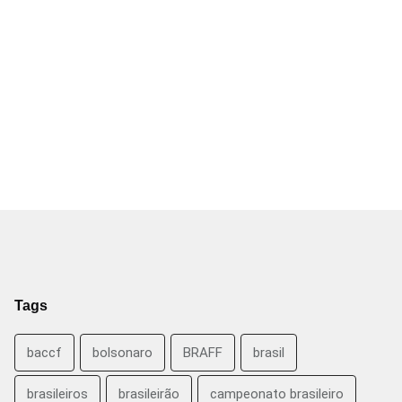
Tags
baccf
bolsonaro
BRAFF
brasil
brasileiros
brasileirão
campeonato brasileiro