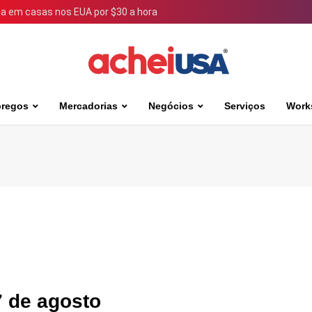
 em casas nos EUA por $30 a hora
regos
Mercadorias
Negócios
Serviços
Work
7 de agosto