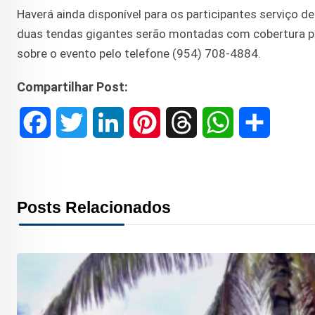
Haverá ainda disponível para os participantes serviço d
duas tendas gigantes serão montadas com cobertura pa
sobre o evento pelo telefone (954) 708-4884.
Compartilhar Post:
F
T
L
P
T
W
S
a
w
i
i
h
h
h
c
i
n
n
r
a
a
Posts Relacionados
e
t
k
t
e
t
r
b
t
e
e
a
s
e
o
e
d
r
d
A
o
r
I
e
s
p