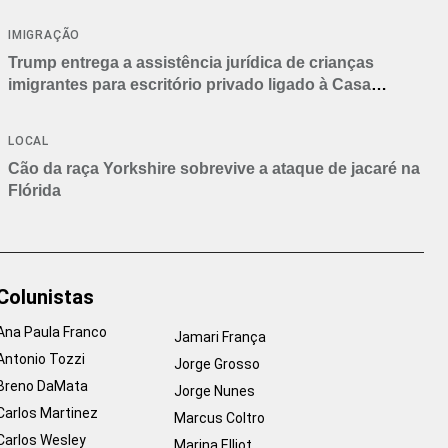
IMIGRAÇÃO
Trump entrega a assistência jurídica de crianças
imigrantes para escritório privado ligado à Casa
Branca
LOCAL
Cão da raça Yorkshire sobrevive a ataque de jacaré na
Flórida
Colunistas
Ana Paula Franco
Jamari França
Antonio Tozzi
Jorge Grosso
Breno DaMata
Jorge Nunes
Carlos Martinez
Marcus Coltro
Carlos Wesley
Marina Elliot