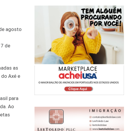
17 de
madas as
 do Axé e
sil para
nda. Ao
setas