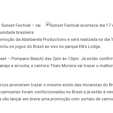
 Sunset Festival – vai
unidade brasileira
omoção da Abarbarela Productions e será realizada no dia 
iu os jogos do Brasil ao vivo no parque Elk’s Lodge.
treeet – Pompano Beach) das 2pm às 10pm. Já estão confir
nejo e arrocha, a cantora Thaís Moreira vai trazer o melhor
rcos prometem trazer o mesmo estilo das micaretas do Bra
s camisetas foram confeccionadas no Brasil e já estão à ve
lla vão lançar em breve uma promoção com sorteio de cami