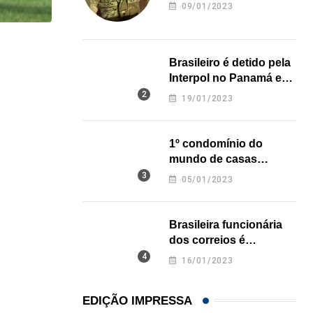
revela onde deixou o
09/01/2023
corpo
HISTÓRICO
Brasileiro é detido pela
Açaí é reconhecido oficialmente como fruto brasi
Interpol no Panamá e
pode pegar prisão
19/01/2023
21/01/2026
perpétua nos EUA
1º condomínio do
mundo de casas
impressas em 3D é
05/01/2023
inaugurado no Texas
Brasileira funcionária
dos correios é
assassinada a facadas
16/01/2023
na Califórnia
EDIÇÃO IMPRESSA