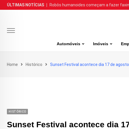
Skip
ÚLTIMAS NOTÍCIAS
|
Robôs humanoides começam a fazer faxina
to
content
Automóveis
Imóveis
Emp
Home
Histórico
Sunset Festival acontece dia 17 de agosto
HISTÓRICO
Sunset Festival acontece dia 1